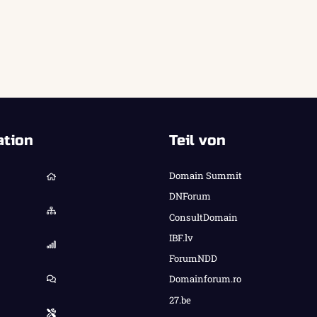
ation
Teil von
Domain Summit
DNForum
ConsultDomain
IBF.lv
ForumNDD
Domainforum.ro
27.be