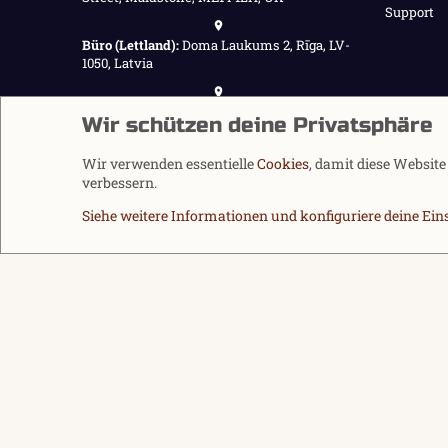
Support
Büro (Lettland):
Doma Laukums 2, Rīga, LV-
1050, Latvia
Büro (Nepal):
Demnächst verfügbar
Wir schützen deine Privatsphäre
Wir verwenden essentielle
Cookies
, damit diese Websit
verbessern.
Siehe weitere Informationen und konfiguriere deine Ein
Cookies