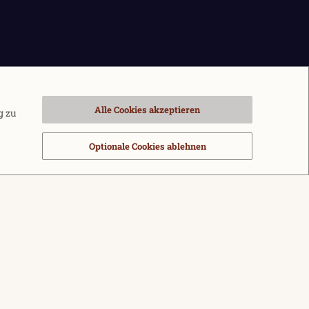
Alle Cookies akzeptieren
g zu
Optionale Cookies ablehnen
sbedingungen
Datenschutz
Hilfe und Impressum
Start
R
S
®
m by XenForo
© 2010-2026 XenForo Ltd.
|
Media embeds via s9e/MediaSites
S