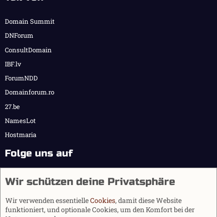
Domain Summit
DNForum
ConsultDomain
IBF.lv
ForumNDD
Domainforum.ro
27.be
NamesLot
Hostmaria
Folge uns auf
Wir schützen deine Privatsphäre
Wir verwenden essentielle
Cookies
, damit diese Website
funktioniert, und optionale Cookies, um den Komfort bei der