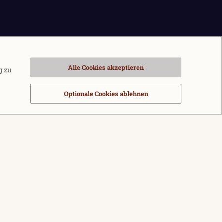
Alle Cookies akzeptieren
g zu
Optionale Cookies ablehnen
sbedingungen
Datenschutz
Hilfe und Impressum
Start
R
S
®
m by XenForo
© 2010-2026 XenForo Ltd.
|
Media embeds via s9e/MediaSites
S