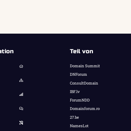
ation
Teil von
Domain Summit
DNForum
ConsultDomain
IBF.lv
ForumNDD
Domainforum.ro
27.be
NamesLot