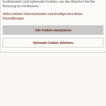
funktioniert, und optionale Cookies, um den Komfort bei der
Nutzung zu verbessern.
Siehe weitere Informationen und konfiguriere deine
Einstellungen
Cookies
Alle Cookies akzeptieren
Kontakt
Nutzungsbedingungen
Datenschutz
Hilfe und Impressum
Start
R
S
Optionale Cookies ablehnen
®
Community platform by XenForo
© 2010-2026 XenForo Ltd.
|
Media embeds
S
via s9e/MediaSites