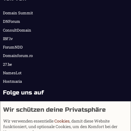
Domain Summit
DNForum
ConsultDomain
IBF.lv
ForumNDD
Domainforum.ro
27.be
NamesLot
Hostmaria
Folge uns auf
Wir schützen deine Privatsphäre
Wir verwenden essentielle
Cookies
, damit diese Website
funktioniert, und optionale Cookies, um den Komfort bei der