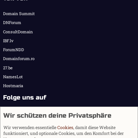
Domain Summit
DNForum
ConsultDomain
IBF.lv
ForumNDD
Domainforum.ro
27.be
NamesLot
Hostmaria
Folge uns auf
Wir schützen deine Privatsphäre
Wir verwenden essentielle
Cookies
, damit diese Website
funktioniert, und optionale Cookies, um den Komfort bei der