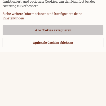
funktioniert, und optionale Cookies, um den Komfort bei der
Nutzung zu verbessern.
Siehe weitere Informationen und konfiguriere deine
Einstellungen
Cookies
Alle Cookies akzeptieren
Kontakt
Nutzungsbedingungen
Datenschutz
Hilfe und Impressum
Start
R
S
Optionale Cookies ablehnen
®
Community platform by XenForo
© 2010-2026 XenForo Ltd.
|
Media embeds
S
via s9e/MediaSites