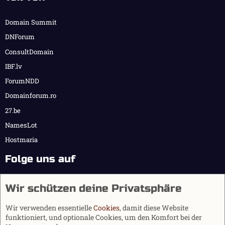
Domain Summit
DNForum
ConsultDomain
IBF.lv
ForumNDD
Domainforum.ro
27.be
NamesLot
Hostmaria
Folge uns auf
Wir schützen deine Privatsphäre
Wir verwenden essentielle
Cookies
, damit diese Website
funktioniert, und optionale Cookies, um den Komfort bei der