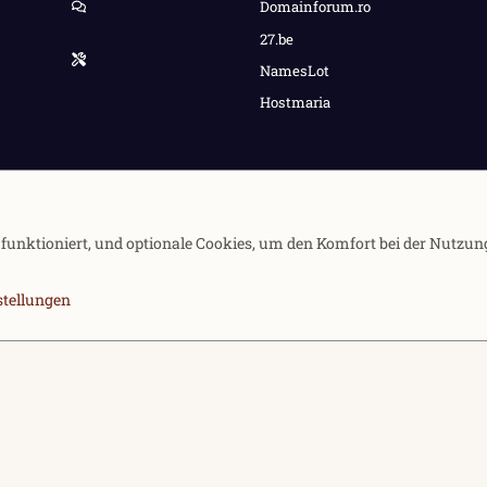
Domainforum.ro
27.be
NamesLot
Hostmaria
e funktioniert, und optionale Cookies, um den Komfort bei der Nutzun
stellungen
Kontakt
Nutzung
Community platfor