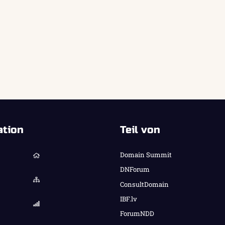
ation
Teil von
Domain Summit
DNForum
ConsultDomain
IBF.lv
ForumNDD