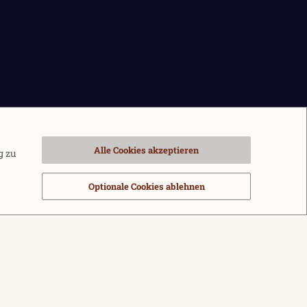
Alle Cookies akzeptieren
g zu
Optionale Cookies ablehnen
sbedingungen
Datenschutz
Hilfe und Impressum
Start
R
S
®
m by XenForo
© 2010-2026 XenForo Ltd.
|
Media embeds via s9e/MediaSites
S