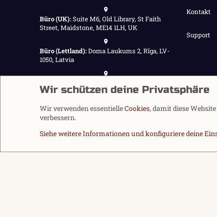
Kontakt
Büro (UK):
Suite M6, Old Library, St Faith
Street, Maidstone, ME14 1LH, UK
Support
Büro (Lettland):
Doma Laukums 2, Rīga, LV-
1050, Latvia
Büro (Nepal):
Demnächst verfügbar
Wir schützen deine Privatsphäre
Wir verwenden essentielle
Cookies
, damit diese Websit
verbessern.
Siehe weitere Informationen und konfiguriere deine Ein
Cookies