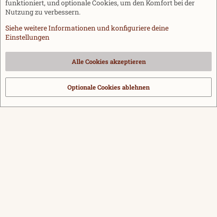
funktioniert, und optionale Cookies, um den Komfort bei der
Nutzung zu verbessern.
Siehe weitere Informationen und konfiguriere deine
Einstellungen
Cookies
Alle Cookies akzeptieren
Kontakt
Nutzungsbedingungen
Datenschutz
Hilfe und Impressum
Start
R
S
Optionale Cookies ablehnen
®
Community platform by XenForo
© 2010-2026 XenForo Ltd.
|
Media embeds
S
via s9e/MediaSites