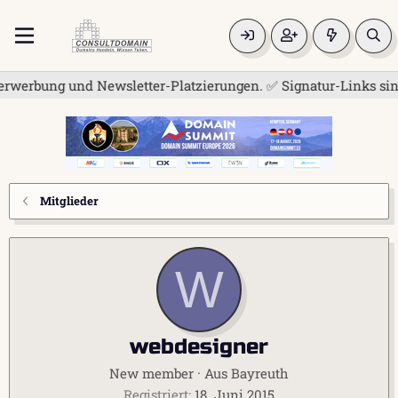
werbung und Newsletter-Platzierungen. ✅ Signatur-Links sind j
Mitglieder
W
webdesigner
New member
·
Aus
Bayreuth
Registriert
18. Juni 2015