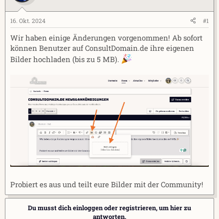
l
l
l
l
e
t
16. Okt. 2024
#1
r
a
Wir haben einige Änderungen vorgenommen! Ab sofort
m
können Benutzer auf ConsultDomain.de ihre eigenen
Bilder hochladen (bis zu 5 MB).
Probiert es aus und teilt eure Bilder mit der Community!
Du musst dich einloggen oder registrieren, um hier zu
antworten.