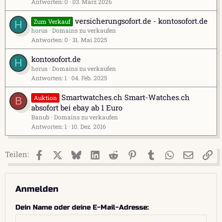
Antworten
0
03. März 2026
versicherungsofort.de - kontosofort.de
Zum Verkauf
H
horus
Domains zu verkaufen
Antworten
0
31. Mai 2025
kontosofort.de
H
horus
Domains zu verkaufen
Antworten
1
04. Feb. 2025
Smartwatches.ch Smart-Watches.ch
Auktion
B
absofort bei ebay ab 1 Euro
Banub
Domains zu verkaufen
Antworten
1
10. Dez. 2016
Facebook
X (Twitter)
Bluesky
LinkedIn
Reddit
Pinterest
Tumblr
WhatsApp
E-Mail
Li
Teilen:
Anmelden
Dein Name oder deine E-Mail-Adresse