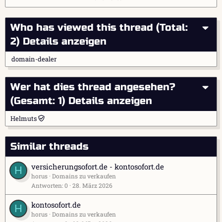
Who has viewed this thread (Total:
2)
Details anzeigen
domain-dealer
Wer hat dies thread angesehen?
(Gesamt: 1)
Details anzeigen
Helmuts
Similar threads
versicherungsofort.de - kontosofort.de
H
horus
Domains zu verkaufen
Antworten
0
28. März 2026
kontosofort.de
H
horus
Domains zu verkaufen