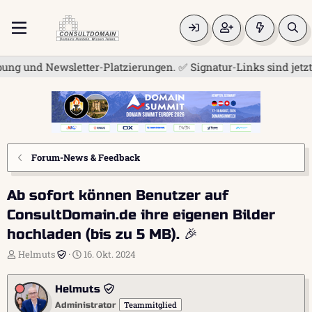
und Newsletter-Platzierungen. ✅ Signatur-Links sind jetzt für
Forum-News & Feedback
Ab sofort können Benutzer auf
ConsultDomain.de ihre eigenen Bilder
hochladen (bis zu 5 MB). 🎉
E
E
Helmuts
16. Okt. 2024
r
r
s
s
Helmuts
t
t
e
e
Teammitglied
Administrator