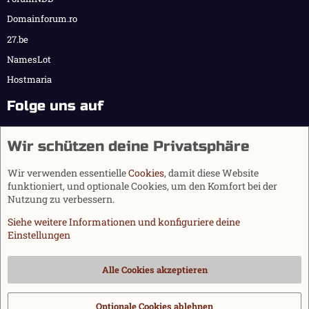
Domainforum.ro
27.be
NamesLot
Hostmaria
Folge uns auf
Wir schützen deine Privatsphäre
Wir verwenden essentielle
Cookies
, damit diese Website
funktioniert, und optionale Cookies, um den Komfort bei der
Nutzung zu verbessern.
Siehe weitere Informationen und konfiguriere deine
Einstellungen
Cookies
Alle Cookies akzeptieren
Kontakt
Nutzungsbedingungen
Datenschutz
Hilfe und Impressum
Start
R
S
Optionale Cookies ablehnen
®
Community platform by XenForo
© 2010-2026 XenForo Ltd.
|
Media embeds