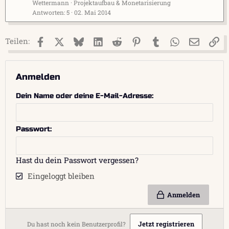
Wettermann
Projektaufbau & Monetarisierung
Antworten
5
02. Mai 2014
Facebook
X (Twitter)
Bluesky
LinkedIn
Reddit
Pinterest
Tumblr
WhatsApp
E-Mail
Li
Teilen:
Anmelden
Dein Name oder deine E-Mail-Adresse
Passwort
Hast du dein Passwort vergessen?
Eingeloggt bleiben
Anmelden
Jetzt registrieren
Du hast noch kein Benutzerprofil?