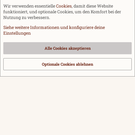
Wir verwenden essentielle
Cookies
, damit diese Website
funktioniert, und optionale Cookies, um den Komfort bei der
Nutzung zu verbessern.
Siehe weitere Informationen und konfiguriere deine
Einstellungen
Cookies
Alle Cookies akzeptieren
Kontakt
Nutzungsbedingungen
Datenschutz
Hilfe und Impressum
Start
R
S
Optionale Cookies ablehnen
®
Community platform by XenForo
© 2010-2026 XenForo Ltd.
|
Media embeds
S
via s9e/MediaSites