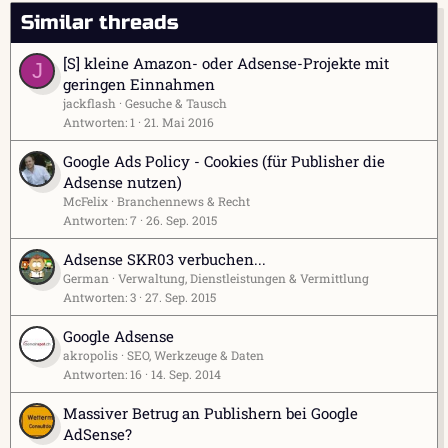
Similar threads
[S] kleine Amazon- oder Adsense-Projekte mit
J
geringen Einnahmen
jackflash
Gesuche & Tausch
Antworten
1
21. Mai 2016
Google Ads Policy - Cookies (für Publisher die
Adsense nutzen)
McFelix
Branchennews & Recht
Antworten
7
26. Sep. 2015
Adsense SKR03 verbuchen...
German
Verwaltung, Dienstleistungen & Vermittlung
Antworten
3
27. Sep. 2015
Google Adsense
akropolis
SEO, Werkzeuge & Daten
Antworten
16
14. Sep. 2014
Massiver Betrug an Publishern bei Google
AdSense?