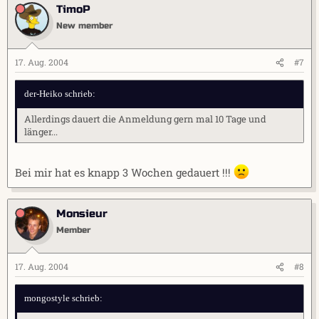
TimoP
New member
17. Aug. 2004
#7
der-Heiko schrieb:
Allerdings dauert die Anmeldung gern mal 10 Tage und
länger...
Bei mir hat es knapp 3 Wochen gedauert !!!
Monsieur
Member
17. Aug. 2004
#8
mongostyle schrieb: