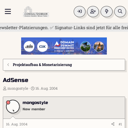
Platzierungen. ✅ Signatur-Links sind jetzt für alle frei. Teil
Projektaufbau & Monetarisierung
AdSense
E
E
mongostyle
16. Aug. 2004
r
r
s
s
mongostyle
t
t
e
e
New member
l
l
l
l
e
t
16. Aug. 2004
#1