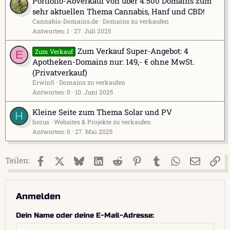
Portfolio-Abverkauf von über 4.500 Domains zum
sehr aktuellen Thema Cannabis, Hanf und CBD!
Cannabis-Domains.de
Domains zu verkaufen
Antworten
1
27. Juli 2025
Zum Verkauf Super-Angebot: 4
Zum Verkauf
E
Apotheken-Domains nur: 149,- € ohne MwSt.
(Privatverkauf)
ErwinS
Domains zu verkaufen
Antworten
0
10. Juni 2025
Kleine Seite zum Thema Solar und PV
H
horus
Websites & Projekte zu verkaufen
Antworten
0
27. Mai 2025
Facebook
X (Twitter)
Bluesky
LinkedIn
Reddit
Pinterest
Tumblr
WhatsApp
E-Mail
Li
Teilen:
Anmelden
Dein Name oder deine E-Mail-Adresse