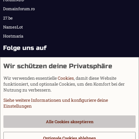
Domainforum.ro
27.be
NamesLot
Hostmaria
Folge uns auf
Wir schützen deine Privatsphäre
Wir verwenden essentielle
Cookies
, damit diese Website
funktioniert, und optionale Cookies, um den Komfort bei der
Nutzung zu verbessern.
Siehe weitere Informationen und konfiguriere deine
Einstellungen
Cookies
Alle Cookies akzeptieren
Kontakt
Nutzungsbedingungen
Datenschutz
Hilfe und Impressum
Start
R
S
Optionale Cookies ablehnen
®