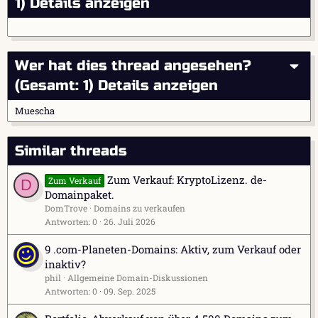
1)
Details anzeigen
Wer hat dies thread angesehen?
(Gesamt: 1)
Details anzeigen
Muescha
Similar threads
Zum Verkauf: KryptoLizenz. de-
Zum Verkauf
D
Domainpaket.
DomTrove
Domains zu verkaufen
Antworten
0
26. Juli 2026
9 .com-Planeten-Domains: Aktiv, zum Verkauf oder
inaktiv?
phil
Allgemeine Domain-Diskussionen
Antworten
0
09. Sep. 2025