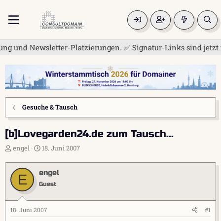
nd Newsletter-Platzierungen. ✅ Signatur-Links sind jetzt für 
Gesuche & Tausch
[b]Lovegarden24.de zum Tausch...
E
E
engel
18. Juni 2007
r
r
s
s
engel
t
t
E
e
e
Guest
l
l
l
l
e
t
18. Juni 2007
#1
r
a