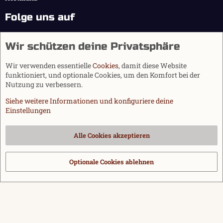
Folge uns auf
Wir schützen deine Privatsphäre
Wir verwenden essentielle
Cookies
, damit diese Website
funktioniert, und optionale Cookies, um den Komfort bei der
Nutzung zu verbessern.
Siehe weitere Informationen und konfiguriere deine
Einstellungen
Cookies
Alle Cookies akzeptieren
Kontakt
Nutzungsbedingungen
Datenschutz
Hilfe und Impressum
Start
R
S
Optionale Cookies ablehnen
®
Community platform by XenForo
© 2010-2026 XenForo Ltd.
|
Media embeds
S
via s9e/MediaSites