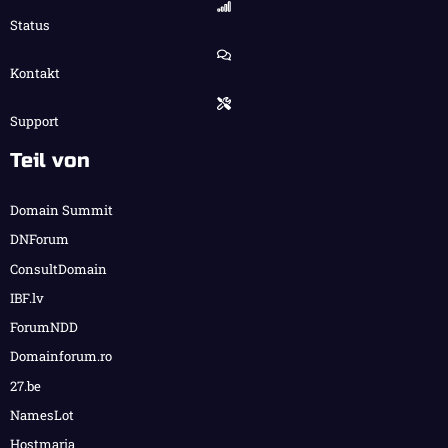
Status
Kontakt
Support
Teil von
Domain Summit
DNForum
ConsultDomain
IBF.lv
ForumNDD
Domainforum.ro
27.be
NamesLot
Hostmaria