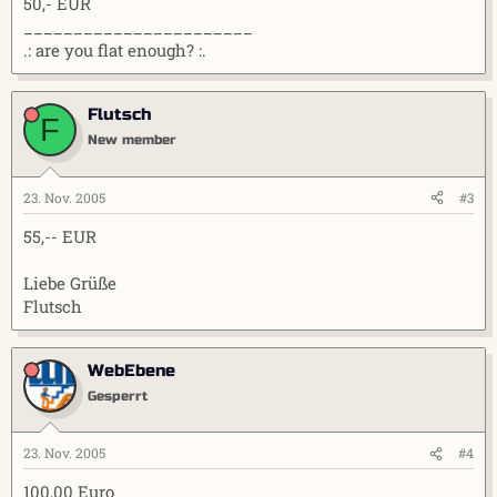
50,- EUR
_______________________
.: are you flat enough? :.
Flutsch
F
New member
23. Nov. 2005
#3
55,-- EUR
Liebe Grüße
Flutsch
WebEbene
Gesperrt
23. Nov. 2005
#4
100,00 Euro