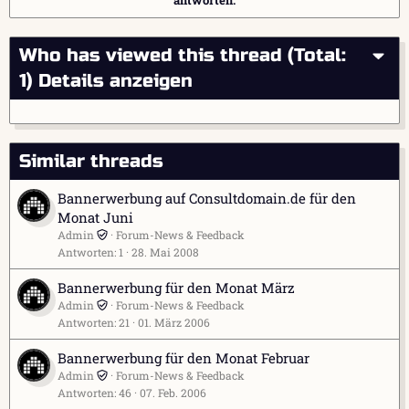
Who has viewed this thread (Total:
1)
Details anzeigen
Similar threads
Bannerwerbung auf Consultdomain.de für den
Monat Juni
Admin
Forum-News & Feedback
Antworten
1
28. Mai 2008
Bannerwerbung für den Monat März
Admin
Forum-News & Feedback
Antworten
21
01. März 2006
Bannerwerbung für den Monat Februar
Admin
Forum-News & Feedback
Antworten
46
07. Feb. 2006