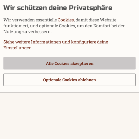
Wir schützen deine Privatsphäre
Wir verwenden essentielle
Cookies
, damit diese Website
funktioniert, und optionale Cookies, um den Komfort bei der
Nutzung zu verbessern.
Siehe weitere Informationen und konfiguriere deine
Einstellungen
Cookies
Alle Cookies akzeptieren
Kontakt
Nutzungsbedingungen
Datenschutz
Hilfe und Impressum
Start
R
S
Optionale Cookies ablehnen
®
Community platform by XenForo
© 2010-2026 XenForo Ltd.
|
Media embeds
S
via s9e/MediaSites