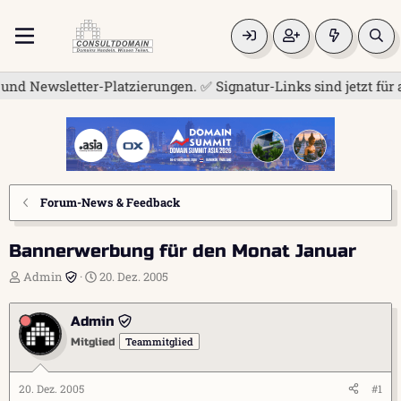
wsletter-Platzierungen. ✅ Signatur-Links sind jetzt für alle 
Forum-News & Feedback
Bannerwerbung für den Monat Januar
E
E
Admin
20. Dez. 2005
r
r
s
s
Admin
t
t
e
e
Teammitglied
Mitglied
l
l
l
l
e
t
20. Dez. 2005
#1