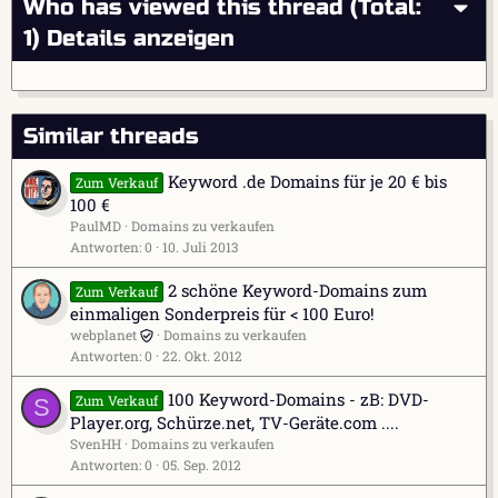
Who has viewed this thread (Total:
1)
Details anzeigen
Similar threads
Keyword .de Domains für je 20 € bis
Zum Verkauf
100 €
PaulMD
Domains zu verkaufen
Antworten
0
10. Juli 2013
2 schöne Keyword-Domains zum
Zum Verkauf
einmaligen Sonderpreis für < 100 Euro!
webplanet
Domains zu verkaufen
Antworten
0
22. Okt. 2012
100 Keyword-Domains - zB: DVD-
Zum Verkauf
S
Player.org, Schürze.net, TV-Geräte.com ....
SvenHH
Domains zu verkaufen
Antworten
0
05. Sep. 2012