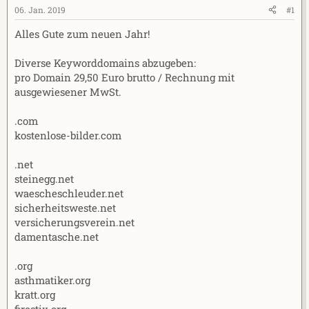
e
t
06. Jan. 2019
#1
r
a
Alles Gute zum neuen Jahr!
m
Diverse Keyworddomains abzugeben:
pro Domain 29,50 Euro brutto / Rechnung mit
ausgewiesener MwSt.
.com
kostenlose-bilder.com
.net
steinegg.net
waescheschleuder.net
sicherheitsweste.net
versicherungsverein.net
damentasche.net
.org
asthmatiker.org
kratt.org
firestix.org