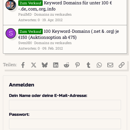
Keyword Domains für unter 100 €
Zum Verkauf
-.de,.com,.org,.info
PaulMD
Domains zu verkaufen
Antworten
0
19. Apr. 2012
100 Keyword-Domains (.net & .org) je
Zum Verkauf
S
€150 (Auktionsoption ab €75)
SvenHH
Domains zu verkaufen
Antworten
0
09. Feb. 2012
Facebook
X (Twitter)
Bluesky
LinkedIn
Reddit
Pinterest
Tumblr
WhatsApp
E-Mail
Li
Teilen:
Anmelden
Dein Name oder deine E-Mail-Adresse
Passwort