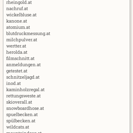
rheingold.at
nachruf.at
wickelbluse.at
kanone.at
atomium.at
blutdruckmessung.at
milchpulver.at
wertter.at
herolda.at
filmschnitt.at
anmeldungen.at
getestet.at
schnitzeljagd.at
inod.at
kaminholzregal.at
rettungsweste.at
skioverall.at
snowboardhose.at
spuelbecken.at
spülbecken.at
wildcats.at
mountaindays.at