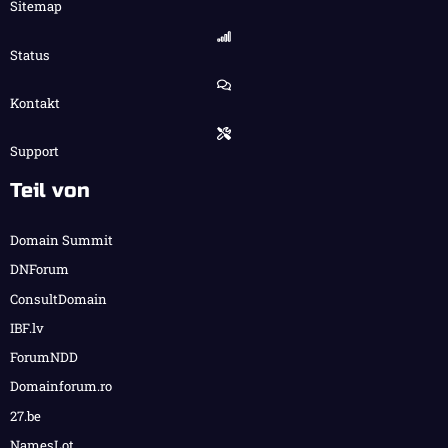
Sitemap
Status
Kontakt
Support
Teil von
Domain Summit
DNForum
ConsultDomain
IBF.lv
ForumNDD
Domainforum.ro
27.be
NamesLot