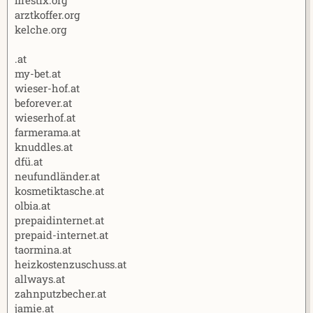
arztkoffer.org
kelche.org
.at
my-bet.at
wieser-hof.at
beforever.at
wieserhof.at
farmerama.at
knuddles.at
dfü.at
neufundländer.at
kosmetiktasche.at
olbia.at
prepaidinternet.at
prepaid-internet.at
taormina.at
heizkostenzuschuss.at
allways.at
zahnputzbecher.at
jamie.at