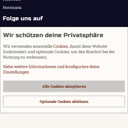
Hostmaria
Folge uns auf
Wir schützen deine Privatsphäre
Wir verwenden essentielle
Cookies
, damit diese Website
funktioniert, und optionale Cookies, um den Komfort bei der
Nutzung zu verbessern.
Siehe weitere Informationen und konfiguriere deine
Einstellungen
Cookies
Alle Cookies akzeptieren
Kontakt
Nutzungsbedingungen
Datenschutz
Hilfe und Impressum
Start
R
S
Optionale Cookies ablehnen
®
Community platform by XenForo
© 2010-2026 XenForo Ltd.
|
Media embeds
S
via s9e/MediaSites