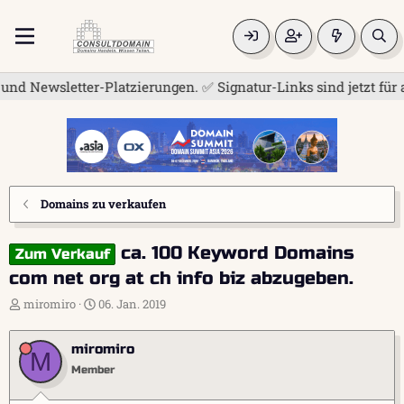
wsletter-Platzierungen. ✅ Signatur-Links sind jetzt für alle 
Domains zu verkaufen
ca. 100 Keyword Domains
Zum Verkauf
com net org at ch info biz abzugeben.
E
E
miromiro
06. Jan. 2019
r
r
s
s
miromiro
t
t
M
e
e
Member
l
l
l
l