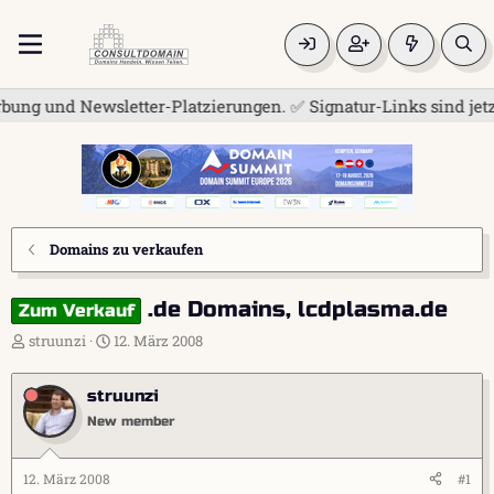
 und Newsletter-Platzierungen. ✅ Signatur-Links sind jetzt fü
Domains zu verkaufen
.de Domains, lcdplasma.de
Zum Verkauf
E
E
struunzi
12. März 2008
r
r
s
s
struunzi
t
t
e
e
New member
l
l
l
l
e
t
12. März 2008
#1