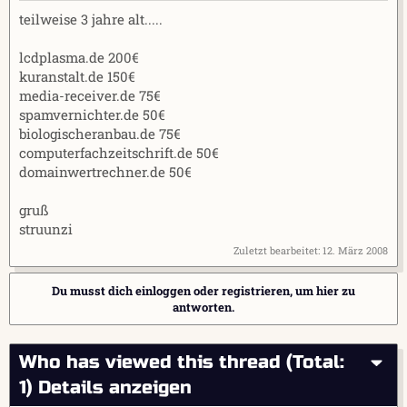
r
a
teilweise 3 jahre alt.....
m
lcdplasma.de 200€
kuranstalt.de 150€
media-receiver.de 75€
spamvernichter.de 50€
biologischeranbau.de 75€
computerfachzeitschrift.de 50€
domainwertrechner.de 50€
gruß
struunzi
Zuletzt bearbeitet:
12. März 2008
Du musst dich einloggen oder registrieren, um hier zu
antworten.
Who has viewed this thread (Total:
1)
Details anzeigen