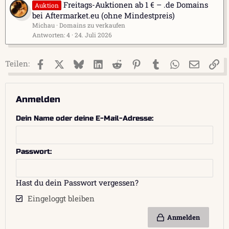
Freitags-Auktionen ab 1 € – .de Domains
Auktion
bei Aftermarket.eu (ohne Mindestpreis)
Michau
Domains zu verkaufen
Antworten
4
24. Juli 2026
Facebook
X (Twitter)
Bluesky
LinkedIn
Reddit
Pinterest
Tumblr
WhatsApp
E-Mail
Li
Teilen:
Anmelden
Dein Name oder deine E-Mail-Adresse
Passwort
Hast du dein Passwort vergessen?
Eingeloggt bleiben
Anmelden