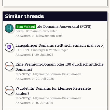
Similar threads
.de Domains Ausverkauf (FCFS)
Zum Verkauf
H
horus
Domains zu verkaufen
Antworten
0
Mittwoch um 10:05
Langjähriger Domains stellt sich einfach mal vor :-)
RALPH29
Einsteiger & Vorstellungen
Antworten
1
29. Juli 2026
Eine Premium-Domain oder 100 durchschnittliche
Domains?
NiceNIC
Allgemeine Domain-Diskussionen
Antworten
0
20. Juli 2026
Würdet ihr Domains für kleinere Reiseziele
kaufen?
NiceNIC
Allgemeine Domain-Diskussionen
Antworten
0
15. Juli 2026