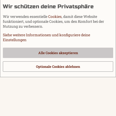
Wir schützen deine Privatsphäre
Wir verwenden essentielle
Cookies
, damit diese Website
funktioniert, und optionale Cookies, um den Komfort bei der
Nutzung zu verbessern.
Siehe weitere Informationen und konfiguriere deine
Einstellungen
Cookies
Alle Cookies akzeptieren
Kontakt
Nutzungsbedingungen
Datenschutz
Hilfe und Impressum
Start
R
S
Optionale Cookies ablehnen
®
Community platform by XenForo
© 2010-2026 XenForo Ltd.
|
Media embeds
S
via s9e/MediaSites