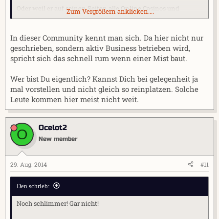
Oder weil er auf seinen Seiten alle Online Casinos und
Zum Vergrößern anklicken....
Wettanbieter in allen Kategorien 10 von 10 Punkte gibt und
alle Anbieter bei ihm 5 von 5 Sterne haben?
In dieser Community kennt man sich. Da hier nicht nur
Das ist natürlich höhst seriös und der TE muss ja dann auch
geschrieben, sondern aktiv Business betrieben wird,
absolut seriös sein, da geb ich dir recht...
spricht sich das schnell rum wenn einer Mist baut.
Wer bist Du eigentlich? Kannst Dich bei gelegenheit ja
mal vorstellen und nicht gleich so reinplatzen. Solche
Leute kommen hier meist nicht weit.
Ocelot2
O
New member
29. Aug. 2014
#11
Den schrieb:
Noch schlimmer! Gar nicht!