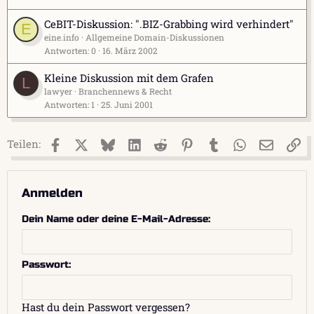
CeBIT-Diskussion: ".BIZ-Grabbing wird verhindert"
E
eine.info
Allgemeine Domain-Diskussionen
Antworten
0
16. März 2002
Kleine Diskussion mit dem Grafen
L
lawyer
Branchennews & Recht
Antworten
1
25. Juni 2001
Facebook
X (Twitter)
Bluesky
LinkedIn
Reddit
Pinterest
Tumblr
WhatsApp
E-Mail
Li
Teilen:
Anmelden
Dein Name oder deine E-Mail-Adresse
Passwort
Hast du dein Passwort vergessen?