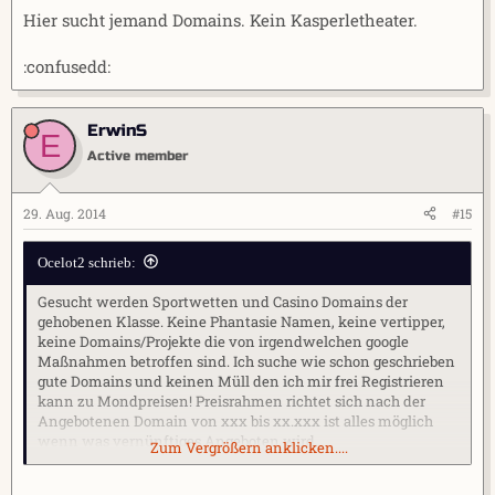
Hier sucht jemand Domains. Kein Kasperletheater.
:confusedd:
ErwinS
E
Active member
29. Aug. 2014
#15
Ocelot2 schrieb:
Gesucht werden Sportwetten und Casino Domains der
gehobenen Klasse. Keine Phantasie Namen, keine vertipper,
keine Domains/Projekte die von irgendwelchen google
Maßnahmen betroffen sind. Ich suche wie schon geschrieben
gute Domains und keinen Müll den ich mir frei Registrieren
kann zu Mondpreisen! Preisrahmen richtet sich nach der
Angebotenen Domain von xxx bis xx.xxx ist alles möglich
wenn was vernünftiges Angeboten wird..
Zum Vergrößern anklicken....
Angebote MIT PREIS per PN...