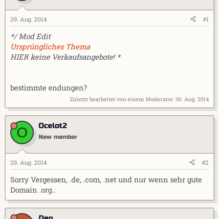
l
l
e
t
29. Aug. 2014
#1
r
a
m
*/ Mod Edit
Ursprüngliches Thema
HIER keine Verkaufsangebote! *
bestimmte endungen?
Zuletzt bearbeitet von einem Moderator:
30. Aug. 2014
Ocelot2
O
New member
29. Aug. 2014
#2
Sorry Vergessen, .de, .com, .net und nur wenn sehr gute
Domain .org..
Den