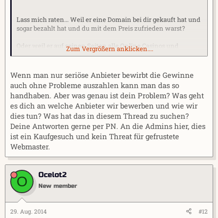
Lass mich raten... Weil er eine Domain bei dir gekauft hat und
sogar bezahlt hat und du mit dem Preis zufrieden warst?
Oder weil er auf seinen Seiten alle Online Casinos und
Zum Vergrößern anklicken....
Wettanbieter in allen Kategorien 10 von 10 Punkte gibt und
alle Anbieter bei ihm 5 von 5 Sterne haben?
Wenn man nur seriöse Anbieter bewirbt die Gewinne
Das ist natürlich höhst seriös und der TE muss ja dann auch
auch ohne Probleme auszahlen kann man das so
absolut seriös sein, da geb ich dir recht...
handhaben. Aber was genau ist dein Problem? Was geht
es dich an welche Anbieter wir bewerben und wie wir
dies tun? Was hat das in diesem Thread zu suchen?
Deine Antworten gerne per PN. An die Admins hier, dies
ist ein Kaufgesuch und kein Threat für gefrustete
Webmaster.
Ocelot2
O
New member
29. Aug. 2014
#12