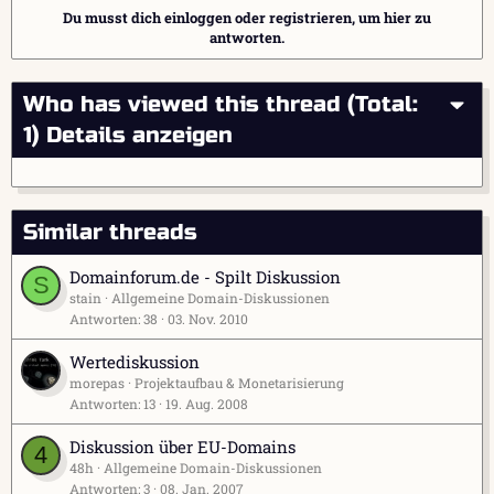
Du musst dich einloggen oder registrieren, um hier zu
antworten.
Who has viewed this thread (Total:
1)
Details anzeigen
Similar threads
Domainforum.de - Spilt Diskussion
S
stain
Allgemeine Domain-Diskussionen
Antworten
38
03. Nov. 2010
Wertediskussion
morepas
Projektaufbau & Monetarisierung
Antworten
13
19. Aug. 2008
Diskussion über EU-Domains
4
48h
Allgemeine Domain-Diskussionen
Antworten
3
08. Jan. 2007