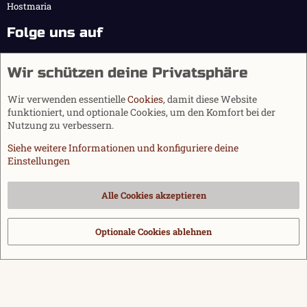
Hostmaria
Folge uns auf
Wir schützen deine Privatsphäre
Wir verwenden essentielle
Cookies
, damit diese Website
funktioniert, und optionale Cookies, um den Komfort bei der
Nutzung zu verbessern.
Siehe weitere Informationen und konfiguriere deine
Einstellungen
Cookies
Alle Cookies akzeptieren
Kontakt
Nutzungsbedingungen
Datenschutz
Hilfe und Impressum
Start
R
S
Optionale Cookies ablehnen
®
Community platform by XenForo
© 2010-2026 XenForo Ltd.
|
Media embeds
S
via s9e/MediaSites