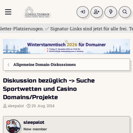
ierungen. ✅ Signatur-Links sind jetzt für alle frei. Teilen S
Allgemeine Domain-Diskussionen
Diskussion bezüglich -> Suche
Sportwetten und Casino
Domains/Projekte
E
E
sleepalot
29. Aug. 2014
r
r
s
s
t
t
sleepalot
e
e
New member
l
l