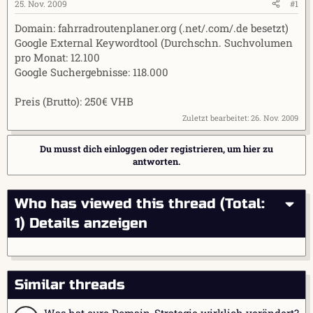
e
t
25. Nov. 2009
#1
r
a
Domain: fahrradroutenplaner.org (.net/.com/.de besetzt)
m
Google External Keywordtool (Durchschn. Suchvolumen
pro Monat: 12.100
Google Suchergebnisse: 118.000
Preis (Brutto): 250€ VHB
Zuletzt bearbeitet:
26. Nov. 2009
Du musst dich einloggen oder registrieren, um hier zu
antworten.
Who has viewed this thread (Total:
1)
Details anzeigen
Similar threads