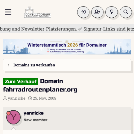
 und Newsletter-Platzierungen. ✅ Signatur-Links sind jetzt fü
Domains zu verkaufen
Domain
Zum Verkauf
fahrradroutenplaner.org
E
E
yannicke
25. Nov. 2009
r
r
s
s
yannicke
t
t
Y
e
e
New member
l
l
l
l