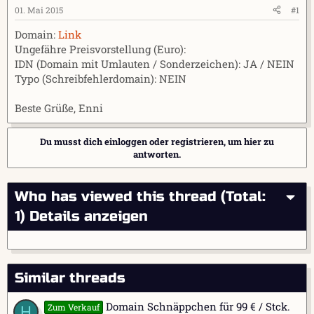
e
t
01. Mai 2015
#1
r
a
Domain:
Link
m
Ungefähre Preisvorstellung (Euro):
IDN (Domain mit Umlauten / Sonderzeichen): JA / NEIN
Typo (Schreibfehlerdomain): NEIN
Beste Grüße, Enni
Du musst dich einloggen oder registrieren, um hier zu
antworten.
Who has viewed this thread (Total:
1)
Details anzeigen
Similar threads
Domain Schnäppchen für 99 € / Stck.
Zum Verkauf
H