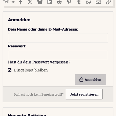
Facebook
X (Twitter)
Bluesky
LinkedIn
Reddit
Pinterest
Tumblr
WhatsApp
E-Mail
Li
Teilen:
Anmelden
Dein Name oder deine E-Mail-Adresse
Passwort
Hast du dein Passwort vergessen?
Eingeloggt bleiben
Anmelden
Jetzt registrieren
Du hast noch kein Benutzerprofil?
Neueste Beiträge