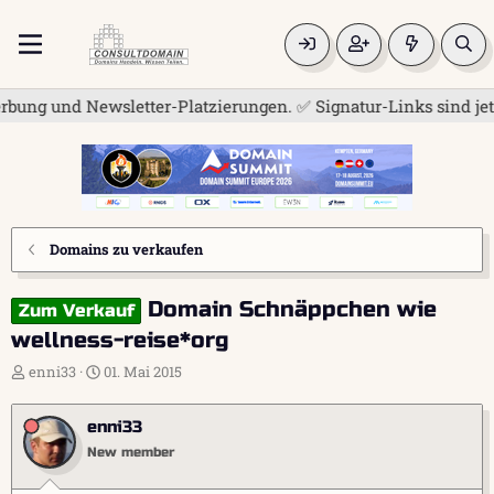
g und Newsletter-Platzierungen. ✅ Signatur-Links sind jetzt f
Domains zu verkaufen
Domain Schnäppchen wie
Zum Verkauf
wellness-reise*org
E
E
enni33
01. Mai 2015
r
r
s
s
enni33
t
t
e
e
New member
l
l
l
l