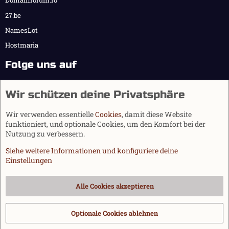
Domainforum.ro
27.be
NamesLot
Hostmaria
Folge uns auf
Wir schützen deine Privatsphäre
Wir verwenden essentielle
Cookies
, damit diese Website
funktioniert, und optionale Cookies, um den Komfort bei der
Nutzung zu verbessern.
Siehe weitere Informationen und konfiguriere deine
Einstellungen
Cookies
Alle Cookies akzeptieren
Kontakt
Nutzungsbedingungen
Datenschutz
Hilfe und Impressum
Start
R
S
Optionale Cookies ablehnen
®
Community platform by XenForo
© 2010-2026 XenForo Ltd.
|
Media embeds
S
via s9e/MediaSites