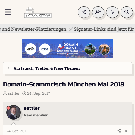
wsletter-Platzierungen. ✅ Signatur-Links sind jetzt für alle 
Austausch, Treffen & Freie Themen
Domain-Stammtisch München Mai 2018
E
E
sattler
24. Sep. 2017
r
r
s
s
sattler
t
t
e
e
New member
l
l
l
l
e
t
24. Sep. 2017
#1