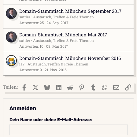
Domain-Stammtisch München September 2017
sattler
Austausch, Treffen & Freie Themen
Antworten
25
24. Sep. 2017
Domain-Stammtisch München Mai 2017
sattler
Austausch, Treffen & Freie Themen
Antworten
10
08. Mai 2017
Domain-Stammtisch München November 2016
ia7
Austausch, Treffen & Freie Themen
Antworten
9
21. Nov. 2016
Facebook
X (Twitter)
Bluesky
LinkedIn
Reddit
Pinterest
Tumblr
WhatsApp
E-Mail
Li
Teilen:
Anmelden
Dein Name oder deine E-Mail-Adresse