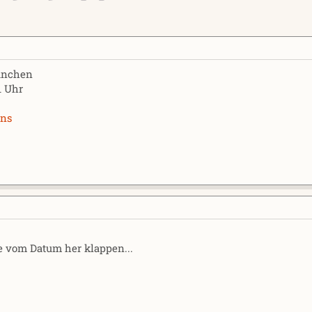
ünchen
1 Uhr
ins
e vom Datum her klappen...