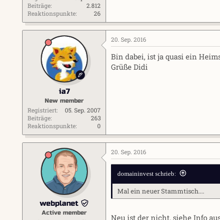
Beiträge
2.812
Reaktionspunkte
26
20. Sep. 2016
Bin dabei, ist ja quasi ein Heim
Grüße Didi
ia7
New member
Registriert
05. Sep. 2007
Beiträge
263
Reaktionspunkte
0
20. Sep. 2016
domaininvest schrieb:
Mal ein neuer Stammtisch....
webplanet
Active member
Neu ist der nicht, siehe Info a