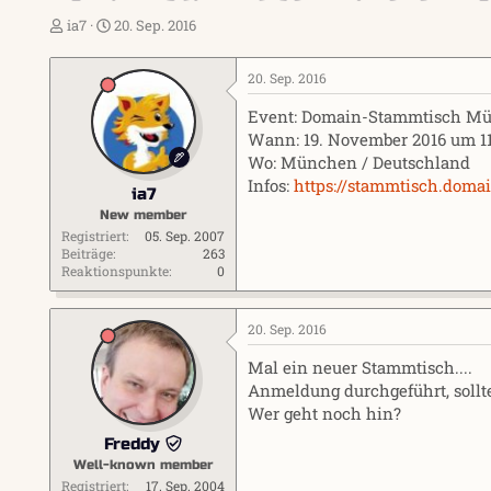
E
E
ia7
20. Sep. 2016
r
r
s
s
20. Sep. 2016
t
t
e
e
Event: Domain-Stammtisch M
l
l
Wann: 19. November 2016 um 1
l
l
Wo: München / Deutschland
e
t
r
a
Infos:
https://stammtisch.doma
ia7
m
New member
Registriert
05. Sep. 2007
Beiträge
263
Reaktionspunkte
0
20. Sep. 2016
Mal ein neuer Stammtisch....
Anmeldung durchgeführt, sollt
Wer geht noch hin?
Freddy
Well-known member
Registriert
17. Sep. 2004