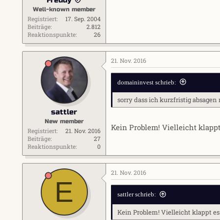
Well-known member
Registriert
17. Sep. 2004
Beiträge
2.812
Reaktionspunkte
26
21. Nov. 2016
domaininvest schrieb:
sorry dass ich kurzfristig absagen 
sattler
New member
Kein Problem! Vielleicht klapp
Registriert
21. Nov. 2016
Beiträge
27
Reaktionspunkte
0
21. Nov. 2016
E
sattler schrieb:
Kein Problem! Vielleicht klappt e