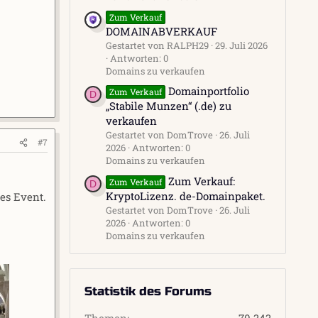
Zum Verkauf
DOMAINABVERKAUF
Gestartet von RALPH29
29. Juli 2026
Antworten: 0
Domains zu verkaufen
Domainportfolio
Zum Verkauf
D
„Stabile Munzen“ (.de) zu
verkaufen
Gestartet von DomTrove
26. Juli
#7
2026
Antworten: 0
Domains zu verkaufen
Zum Verkauf:
Zum Verkauf
D
KryptoLizenz. de-Domainpaket.
es Event.
Gestartet von DomTrove
26. Juli
2026
Antworten: 0
Domains zu verkaufen
Statistik des Forums
Themen
70.343