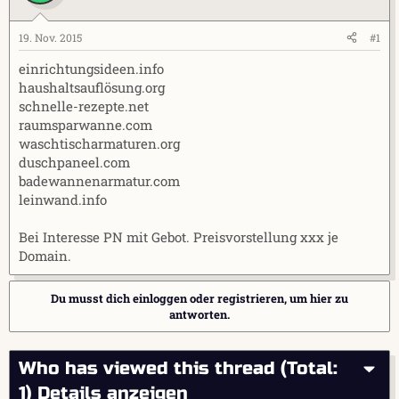
l
l
l
l
e
t
19. Nov. 2015
#1
r
a
einrichtungsideen.info
m
haushaltsauflösung.org
schnelle-rezepte.net
raumsparwanne.com
waschtischarmaturen.org
duschpaneel.com
badewannenarmatur.com
leinwand.info
Bei Interesse PN mit Gebot. Preisvorstellung xxx je
Domain.
Du musst dich einloggen oder registrieren, um hier zu
antworten.
Who has viewed this thread (Total:
1)
Details anzeigen