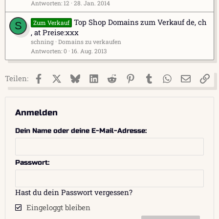
Antworten
12
28. Jan. 2014
Top Shop Domains zum Verkauf de, ch
Zum Verkauf
S
, at Preise:xxx
schning
Domains zu verkaufen
Antworten
0
16. Aug. 2013
Facebook
X (Twitter)
Bluesky
LinkedIn
Reddit
Pinterest
Tumblr
WhatsApp
E-Mail
Li
Teilen:
Anmelden
Dein Name oder deine E-Mail-Adresse
Passwort
Hast du dein Passwort vergessen?
Eingeloggt bleiben