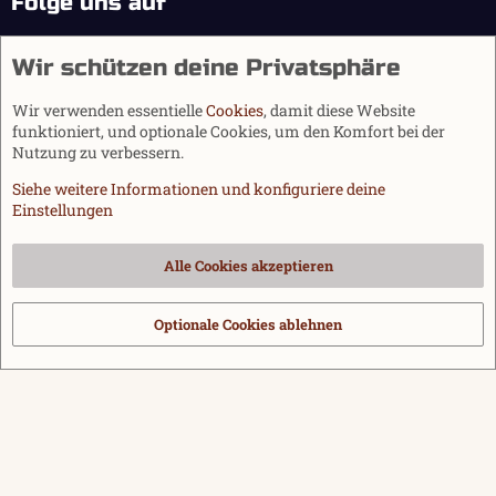
Folge uns auf
Wir schützen deine Privatsphäre
Wir verwenden essentielle
Cookies
, damit diese Website
funktioniert, und optionale Cookies, um den Komfort bei der
Nutzung zu verbessern.
Siehe weitere Informationen und konfiguriere deine
Einstellungen
Cookies
Alle Cookies akzeptieren
Kontakt
Nutzungsbedingungen
Datenschutz
Hilfe und Impressum
Start
R
S
Optionale Cookies ablehnen
®
Community platform by XenForo
© 2010-2026 XenForo Ltd.
|
Media embeds
S
via s9e/MediaSites