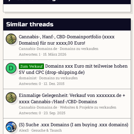
Similar threads
Cannabis-, Hanf-, CBD-Domainportfolio (xxxx
Domains) für nur xxxx,00 Euro!
Cannabis-Domains.de
Domains zu verkaufen
Antworten
1
15. März 2026
Domains xxx Euro mit teilweise hohen
Zum Verkauf
D
SV und CPC (drop-shipping.de)
domainist
Domains zu verkaufen
Antworten
0
12. Dez. 2015
Einmalige Gelegenheit: Verkauf von xxxxxxx.de +
xxxx Cannabis-/Hanf-/CBD-Domains
Cannabis-Domains.de
Websites & Projekte zu verkaufen
Antworten
0
23. Sep. 2025
(S) Suche .xxx Domains (I am buying .xxx domains)
AlexS
Gesuche & Tausch