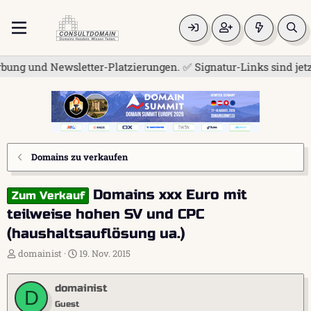
 und Newsletter-Platzierungen. ✅ Signatur-Links sind jetzt fü
Domains zu verkaufen
Domains xxx Euro mit
Zum Verkauf
teilweise hohen SV und CPC
(haushaltsauflösung ua.)
E
E
domainist
19. Nov. 2015
r
r
s
s
domainist
t
t
D
e
e
Guest