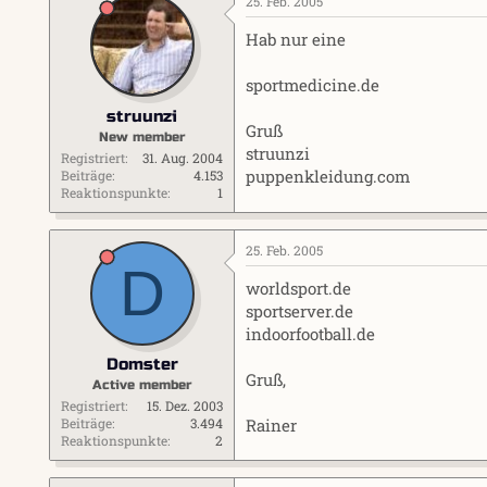
25. Feb. 2005
Hab nur eine
sportmedicine.de
struunzi
Gruß
New member
struunzi
Registriert
31. Aug. 2004
puppenkleidung.com
Beiträge
4.153
Reaktionspunkte
1
25. Feb. 2005
D
worldsport.de
sportserver.de
indoorfootball.de
Domster
Gruß,
Active member
Registriert
15. Dez. 2003
Rainer
Beiträge
3.494
Reaktionspunkte
2