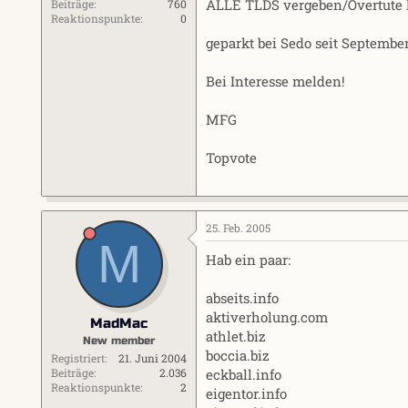
ALLE TLDS vergeben/Overtute l
Beiträge
760
Reaktionspunkte
0
geparkt bei Sedo seit September
Bei Interesse melden!
MFG
Topvote
25. Feb. 2005
M
Hab ein paar:
abseits.info
aktiverholung.com
MadMac
athlet.biz
New member
boccia.biz
Registriert
21. Juni 2004
eckball.info
Beiträge
2.036
Reaktionspunkte
2
eigentor.info