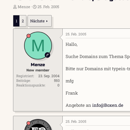
E
E
Menze
25. Feb. 2005
r
r
s
s
1
2
Nächste
t
t
e
e
l
l
25. Feb. 2005
l
l
M
e
t
Hallo,
r
a
m
Suche Domains zum Thema Spo
Menze
Bitte nur Domains mit typein-tra
New member
Registriert
23. Sep. 2004
mfg
Beiträge
593
Reaktionspunkte
0
Frank
Angebote an
info@Boxen.de
25. Feb. 2005