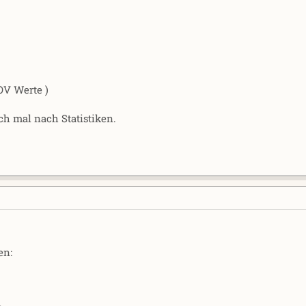
OV Werte )
ch mal nach Statistiken.
en: