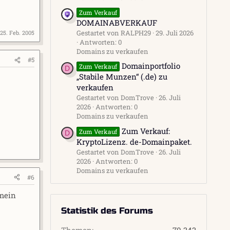
Zum Verkauf
DOMAINABVERKAUF
Gestartet von RALPH29
29. Juli 2026
25. Feb. 2005
Antworten: 0
Domains zu verkaufen
#5
Domainportfolio
Zum Verkauf
D
„Stabile Munzen“ (.de) zu
verkaufen
Gestartet von DomTrove
26. Juli
2026
Antworten: 0
Domains zu verkaufen
Zum Verkauf:
Zum Verkauf
D
KryptoLizenz. de-Domainpaket.
Gestartet von DomTrove
26. Juli
2026
Antworten: 0
Domains zu verkaufen
#6
.mein
Statistik des Forums
Themen
70.343