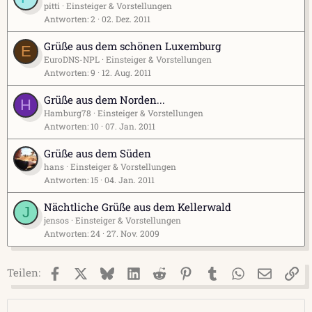
pitti
Einsteiger & Vorstellungen
Antworten
2
02. Dez. 2011
Grüße aus dem schönen Luxemburg
E
EuroDNS-NPL
Einsteiger & Vorstellungen
Antworten
9
12. Aug. 2011
Grüße aus dem Norden...
H
Hamburg78
Einsteiger & Vorstellungen
Antworten
10
07. Jan. 2011
Grüße aus dem Süden
hans
Einsteiger & Vorstellungen
Antworten
15
04. Jan. 2011
Nächtliche Grüße aus dem Kellerwald
J
jensos
Einsteiger & Vorstellungen
Antworten
24
27. Nov. 2009
Facebook
X (Twitter)
Bluesky
LinkedIn
Reddit
Pinterest
Tumblr
WhatsApp
E-Mail
Li
Teilen: