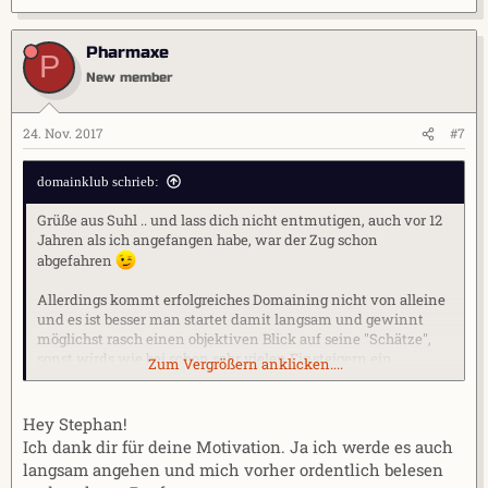
Pharmaxe
P
New member
24. Nov. 2017
#7
domainklub schrieb:
Grüße aus Suhl .. und lass dich nicht entmutigen, auch vor 12
Jahren als ich angefangen habe, war der Zug schon
abgefahren
Allerdings kommt erfolgreiches Domaining nicht von alleine
und es ist besser man startet damit langsam und gewinnt
möglichst rasch einen objektiven Blick auf seine "Schätze",
sonst wirds wie bei schon sehr vielen Einsteigern ein
Zum Vergrößern anklicken....
Verlustgeschäft.
Gruß Stephan
Hey Stephan!
Ich dank dir für deine Motivation. Ja ich werde es auch
langsam angehen und mich vorher ordentlich belesen