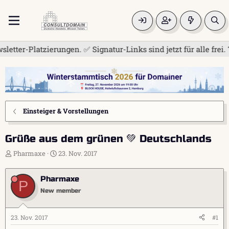
zierungen. ✅ Signatur-Links sind jetzt für alle frei. Teilen 
Einsteiger & Vorstellungen
Grüße aus dem grünen 💚 Deutschlands
E
E
Pharmaxe
23. Nov. 2017
r
r
s
s
Pharmaxe
t
t
P
e
e
New member
l
l
l
l
e
t
23. Nov. 2017
#1
r
a