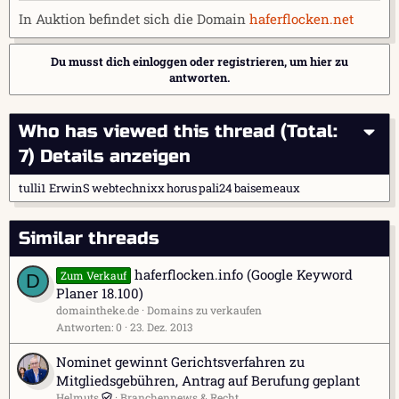
r
a
In Auktion befindet sich die Domain
haferflocken.net
m
Du musst dich einloggen oder registrieren, um hier zu
antworten.
Who has viewed this thread (Total:
7)
Details anzeigen
tulli1
ErwinS
webtechnixx
horus
pali24
baisemeaux
Similar threads
haferflocken.info (Google Keyword
Zum Verkauf
D
Planer 18.100)
domaintheke.de
Domains zu verkaufen
Antworten
0
23. Dez. 2013
Nominet gewinnt Gerichtsverfahren zu
Mitgliedsgebühren, Antrag auf Berufung geplant
Helmuts
Branchennews & Recht