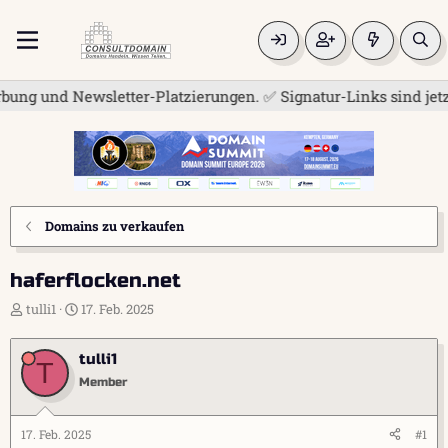
g und Newsletter-Platzierungen. ✅ Signatur-Links sind jetzt fü
Domains zu verkaufen
haferflocken.net
E
E
tulli1
17. Feb. 2025
r
r
s
s
tulli1
t
t
T
e
e
Member
l
l
l
l
e
t
17. Feb. 2025
#1