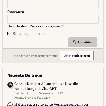
n
t
Passwort
r
a
g
Hast du dein Passwort vergessen?
Eingeloggt bleiben
Anmelden
Jetzt registrieren
Du hast noch kein Benutzerprofil?
Neueste Beiträge
ConsultDomain AI unterstützt jetzt die
Anmeldung mit ChatGPT
Letzter: Admin
Gestern um 11:27
Forum-News & Feedback
Halten euch schwache Verlängerungen von