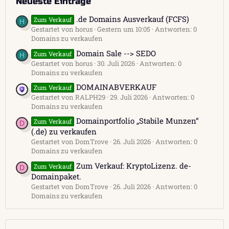
Neueste Einträge
.de Domains Ausverkauf (FCFS)
Zum Verkauf
H
Gestartet von horus
Gestern um 10:05
Antworten: 0
Domains zu verkaufen
Domain Sale --> SEDO
Zum Verkauf
H
Gestartet von horus
30. Juli 2026
Antworten: 0
Domains zu verkaufen
DOMAINABVERKAUF
Zum Verkauf
Gestartet von RALPH29
29. Juli 2026
Antworten: 0
Domains zu verkaufen
Domainportfolio „Stabile Munzen“
Zum Verkauf
D
(.de) zu verkaufen
Gestartet von DomTrove
26. Juli 2026
Antworten: 0
Domains zu verkaufen
Zum Verkauf: KryptoLizenz. de-
Zum Verkauf
D
Domainpaket.
Gestartet von DomTrove
26. Juli 2026
Antworten: 0
Domains zu verkaufen