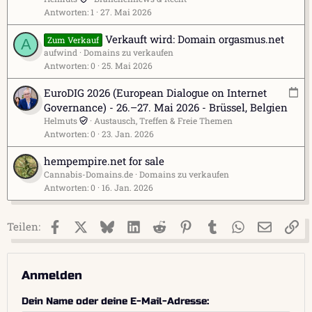
Antworten
1
27. Mai 2026
Verkauft wird: Domain orgasmus.net
Zum Verkauf
A
aufwind
Domains zu verkaufen
Antworten
0
25. Mai 2026
V
EuroDIG 2026 (European Dialogue on Internet
e
Governance) - 26.–27. Mai 2026 - Brüssel, Belgien
r
Helmuts
Austausch, Treffen & Freie Themen
Antworten
0
23. Jan. 2026
a
n
hempempire.net for sale
s
Cannabis-Domains.de
Domains zu verkaufen
t
Antworten
0
16. Jan. 2026
a
l
t
Facebook
X (Twitter)
Bluesky
LinkedIn
Reddit
Pinterest
Tumblr
WhatsApp
E-Mail
Li
Teilen:
u
n
g
Anmelden
s
e
Dein Name oder deine E-Mail-Adresse
i