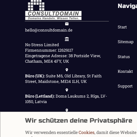
Navig
Start
hello@consultdomain.de
Sitemap
No Stress Limited
Firmennummer: 12629117
Eingetragene Adresse: 38 Portside View,
Status
Chatham, ME4 4FY, UK
Kontakt
Büro (UK):
Suite M6, Old Library, St Faith
Street, Maidstone, ME14 1LH, UK
Support
Büro (Lettland):
Doma Laukums 2, Rīga, LV-
1050, Latvia
Büro (Nepal):
Demnächst verfügbar
Wir schützen deine Privatsphäre
Wir verwenden essentielle
Cookies
, damit diese Websit