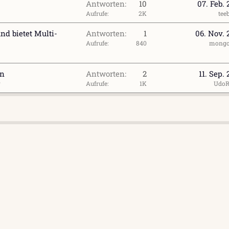
Antworten
10
07. Feb.
Aufrufe
2K
tee
nd bietet Multi-
Antworten
1
06. Nov. 
Aufrufe
840
mongo
an
Antworten
2
11. Sep.
g
Aufrufe
1K
UdoR
l
ink