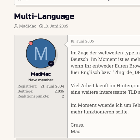
Multi-Language
E
E
MadMac
18. Juni 2005
r
r
s
s
18. Juni 2005
t
t
M
e
e
Im Zuge der weltweiten type.
l
l
Deutsch. Im Moment ist es mehr
l
l
e
t
wenn Ihr entweder Euren Brow
r
a
fuer Englisch bzw. "?lng=de_DE
MadMac
m
New member
Viel Arbeit laeuft im Hintergrun
Registriert
21. Juni 2004
Beiträge
2.036
eine weitere interessante TLD
Reaktionspunkte
2
Im Moment wuerde ich um Fehl
mehr funktionieren sollte.
Gruss,
Mac