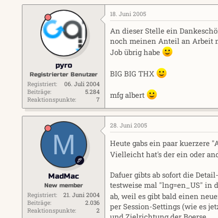
18. Juni 2005
An dieser Stelle ein Dankeschön
noch meinen Anteil an Arbeit 
Job übrig habe
pyro
BIG BIG THX
Registrierter Benutzer
Registriert
06. Juli 2004
Beiträge
5.284
mfg albert
Reaktionspunkte
7
28. Juni 2005
M
Heute gabs ein paar kuerzere "A
Vielleicht hat's der ein oder 
Dafuer gibts ab sofort die Deta
MadMac
testweise mal "lng=en_US" in d
New member
Registriert
21. Juni 2004
ab, weil es gibt bald einen ne
Beiträge
2.036
per Session-Settings (wie es je
Reaktionspunkte
2
und Zielrichtung der Boerse.