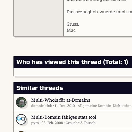
Diesbezueglich wuerde mich ma
Gruss,
Mac
Who has viewed this thread (Total: 1)
Similar threads
Multi-Whois für at-Domains
domainklub
11. Dez. 2010
Allgemeine Domain-Diskussion
Multi-Domain fähiges stats tool
pyro
08. Feb. 2008
Gesuche & Tausch