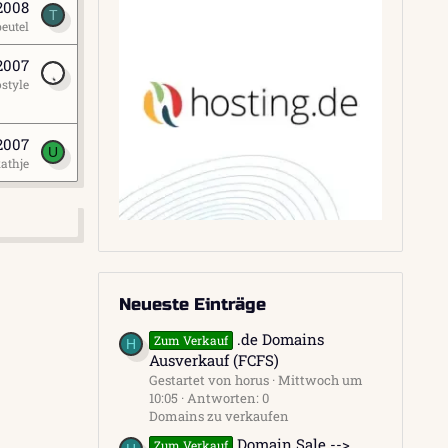
 2008
T
beutel
2007
style
 2007
U
athje
Neueste Einträge
.de Domains
Zum Verkauf
H
Ausverkauf (FCFS)
Gestartet von horus
Mittwoch um
10:05
Antworten: 0
Domains zu verkaufen
Domain Sale -->
Zum Verkauf