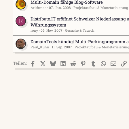
Multi-Domain fähige Blog-Software
Arithmos
07. Jan. 2008
Projektaufbau & Monetarisierung
Distribute.IT eröffnet Schweizer Niederlassung u
R
Währungssystem
rony
06. Nov. 2007
Gesuche & Tausch
DomainTools kündigt Multi-Parkingprogramm 
Paul_Kuhn
11. Sep. 2007
Projektaufbau & Monetarisierun
Facebook
X (Twitter)
Bluesky
LinkedIn
Reddit
Pinterest
Tumblr
WhatsApp
E-Mai
L
Teilen: