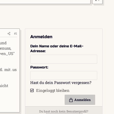
#1
Anmelden
 und
Dein Name oder deine E-Mail-
enuss,
Adresse
g=en_US"
Passwort
l. mit .us
Hast du dein Passwort vergessen?
nicht
Eingeloggt bleiben
Anmelden
Du hast noch kein Benutzerprofil?