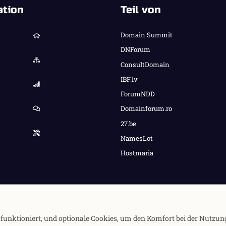
ation
Teil von
Domain Summit
DNForum
ConsultDomain
IBF.lv
ForumNDD
Domainforum.ro
27.be
NamesLot
Hostmaria
e funktioniert, und optionale Cookies, um den Komfort bei der Nutzun