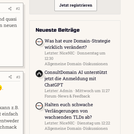
Jetzt registrieren
#2
nd quasi
en neuen
Neueste Beiträge
Was hat eure Domain-Strategie
wirklich verändert?
Letzter: NiceNIC
Donnerstag um
12:30
Allgemeine Domain-Diskussionen
ConsultDomain AI unterstützt
#3
jetzt die Anmeldung mit
ChatGPT
.
Letzter: Admin
Mittwoch um 11:27
Forum-News & Feedback
Halten euch schwache
kann z.B.
Verlängerungen von
t einfach
wachsenden TLDs ab?
 entweder
Letzter: NiceNIC
Dienstag um 12:22
Geschmack
Allgemeine Domain-Diskussionen