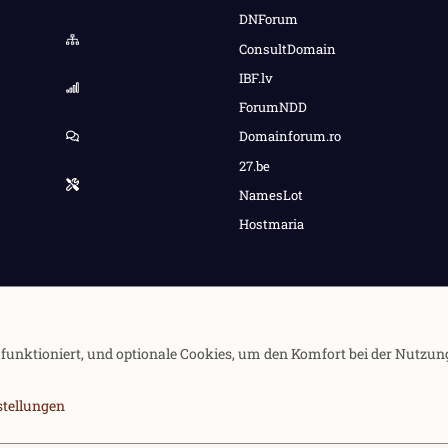
DNForum
ConsultDomain
IBF.lv
ForumNDD
Domainforum.ro
27.be
NamesLot
Hostmaria
e funktioniert, und optionale Cookies, um den Komfort bei der Nutzun
stellungen