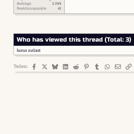
Beiträge
2.099
Reaktionspunkte
41
Who has viewed this thread (Total: 3)
horus
zuGast
Facebook
X (Twitter)
Bluesky
LinkedIn
Reddit
Pinterest
Tumblr
WhatsApp
E-Mai
L
Teilen: