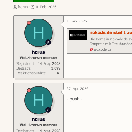
E
E
horus
11. Feb. 2026
r
r
s
s
11. Feb. 2026
t
t
H
e
e
nokode.de steht z
l
l
l
l
Die Domain nokode.de ste
e
t
Festpreis mit Treuhand
r
a
nokode.de
horus
m
Well-known member
Registriert
14. Aug. 2008
Beiträge
2.099
Reaktionspunkte
41
27. Apr. 2026
H
- push -
horus
Well-known member
Registriert
14. Aug. 2008