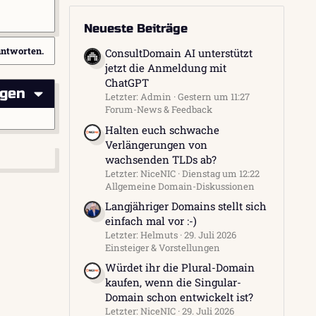
Neueste Beiträge
antworten.
ConsultDomain AI unterstützt
jetzt die Anmeldung mit
ChatGPT
igen
Letzter: Admin
Gestern um 11:27
Forum-News & Feedback
Halten euch schwache
Verlängerungen von
wachsenden TLDs ab?
Letzter: NiceNIC
Dienstag um 12:22
Allgemeine Domain-Diskussionen
Langjähriger Domains stellt sich
einfach mal vor :-)
Letzter: Helmuts
29. Juli 2026
Einsteiger & Vorstellungen
Würdet ihr die Plural-Domain
kaufen, wenn die Singular-
Domain schon entwickelt ist?
Letzter: NiceNIC
29. Juli 2026