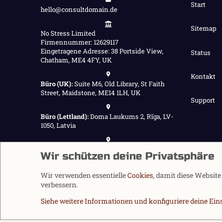
Start
hello@consultdomain.de
Sitemap
No Stress Limited
Firmennummer: 12629117
Eingetragene Adresse: 38 Portside View,
Status
Chatham, ME4 4FY, UK
Kontakt
Büro (UK):
Suite M6, Old Library, St Faith
Street, Maidstone, ME14 1LH, UK
Support
Büro (Lettland):
Doma Laukums 2, Rīga, LV-
1050, Latvia
Büro (Nepal):
Demnächst verfügbar
Wir schützen deine Privatsphäre
Wir verwenden essentielle
Cookies
, damit diese Websit
verbessern.
Siehe weitere Informationen und konfiguriere deine Ein