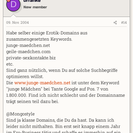
dfranke
D
New member
09. Nov. 2004
#14
Habe selber einige Erotik-Domains aus
zusammengesetzten Keywords.
junge-maedchen.net
geile-maedchen.com
private-sexkontakte.biz
etc.
Sind ganz nützlich, wenn Du auf solche Suchbegriffe
optimieren willst.
Die
www.junge-maedchen.net
ist unter dem Keyword
"junge Mädchen" bei Tante Google auf Pos. 7 von
1.800.000. Find ich nicht schlecht und der Domainname
trägt seinen teil dazu bei.
@Mongostyle
Sind ja klasse Domains, die Du da hast. Da kann ich
leider nicht mithalten. Bin erst seit knapp einem Jahr
im Ero-Business tätig und schaffe es immerhin auf ein