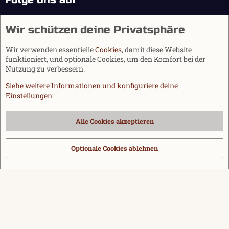
Wir schützen deine Privatsphäre
Wir verwenden essentielle
Cookies
, damit diese Website
funktioniert, und optionale Cookies, um den Komfort bei der
Nutzung zu verbessern.
Siehe weitere Informationen und konfiguriere deine
Einstellungen
Cookies
Alle Cookies akzeptieren
Kontakt
Nutzungsbedingungen
Datenschutz
Hilfe und Impressum
Start
R
S
Optionale Cookies ablehnen
®
Community platform by XenForo
© 2010-2026 XenForo Ltd.
|
Media embeds
S
via s9e/MediaSites