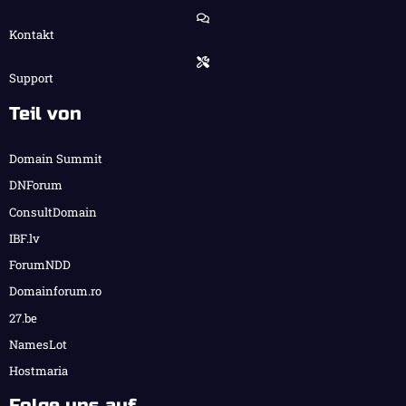
Kontakt
Support
Teil von
Domain Summit
DNForum
ConsultDomain
IBF.lv
ForumNDD
Domainforum.ro
27.be
NamesLot
Hostmaria
Folge uns auf