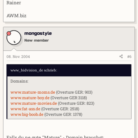
Rainer
AWM.biz
mongostyle
New member
08. Nov. 2004
#6
www_bidvision_de schrieb:
Domains:
www.mature-moms.de
(Overture GER: 903)
www.mature-boy.de
(Overture GER:3118)
www.mature-movies.de
(Overture GER: 823)
www.fat-ass.de
(Overture GER: 2518)
www.big-boob.de
(Overture GER: 1378)
Falls du ne gute "Mature" - Domain brauchst: