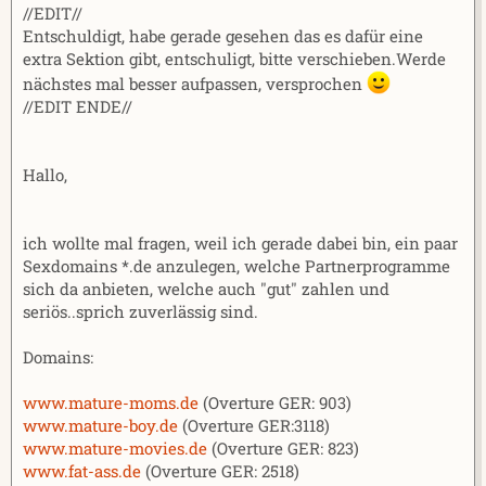
//EDIT//
m
Entschuldigt, habe gerade gesehen das es dafür eine
extra Sektion gibt, entschuligt, bitte verschieben.Werde
nächstes mal besser aufpassen, versprochen
//EDIT ENDE//
Hallo,
ich wollte mal fragen, weil ich gerade dabei bin, ein paar
Sexdomains *.de anzulegen, welche Partnerprogramme
sich da anbieten, welche auch "gut" zahlen und
seriös..sprich zuverlässig sind.
Domains:
www.mature-moms.de
(Overture GER: 903)
www.mature-boy.de
(Overture GER:3118)
www.mature-movies.de
(Overture GER: 823)
www.fat-ass.de
(Overture GER: 2518)