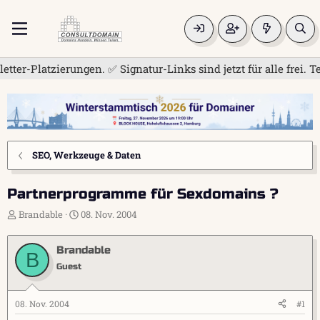
erungen. ✅ Signatur-Links sind jetzt für alle frei. Teilen Si
SEO, Werkzeuge & Daten
Partnerprogramme für Sexdomains ?
E
E
Brandable
08. Nov. 2004
r
r
s
s
Brandable
t
t
B
e
e
Guest
l
l
l
l
e
t
08. Nov. 2004
#1
r
a