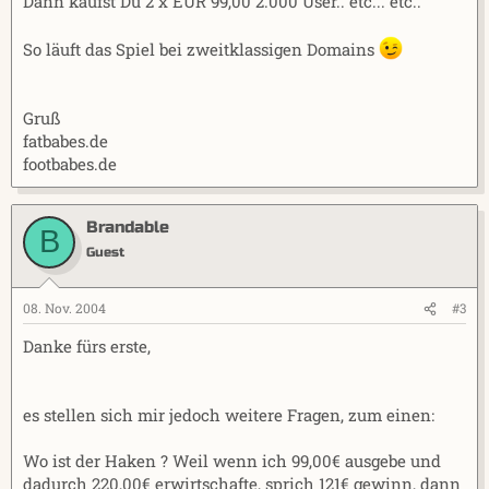
Dann kaufst Du 2 x EUR 99,00 2.000 User.. etc... etc..
So läuft das Spiel bei zweitklassigen Domains
Gruß
fatbabes.de
footbabes.de
Brandable
B
Guest
08. Nov. 2004
#3
Danke fürs erste,
es stellen sich mir jedoch weitere Fragen, zum einen:
Wo ist der Haken ? Weil wenn ich 99,00€ ausgebe und
dadurch 220,00€ erwirtschafte, sprich 121€ gewinn, dann