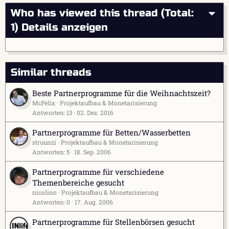
Who has viewed this thread (Total:
1)
Details anzeigen
Similar threads
Beste Partnerprogramme für die Weihnachtszeit?
McFelix
Projektaufbau & Monetarisierung
Antworten
13
02. Dez. 2016
Partnerprogramme für Betten/Wasserbetten
struunzi
Projektaufbau & Monetarisierung
Antworten
5
18. Sep. 2006
Partnerprogramme für verschiedene
Themenbereiche gesucht
nicolino
Projektaufbau & Monetarisierung
Antworten
0
17. Aug. 2006
Partnerprogramme für Stellenbörsen gesucht