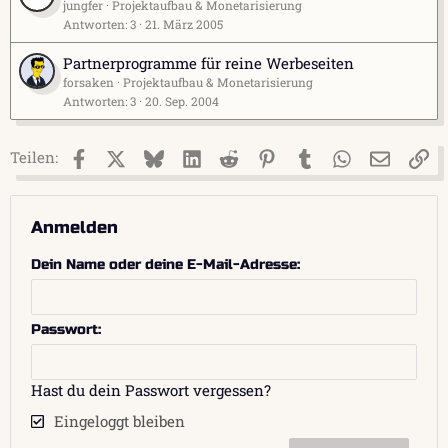
jungfer
Projektaufbau & Monetarisierung
Antworten
3
21. März 2005
Partnerprogramme für reine Werbeseiten
forsaken
Projektaufbau & Monetarisierung
Antworten
3
20. Sep. 2004
Facebook
X (Twitter)
Bluesky
LinkedIn
Reddit
Pinterest
Tumblr
WhatsApp
E-Mail
Li
Teilen:
Anmelden
Dein Name oder deine E-Mail-Adresse
Passwort
Hast du dein Passwort vergessen?
Eingeloggt bleiben