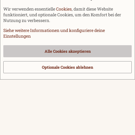
Wir verwenden essentielle
Cookies
, damit diese Website
funktioniert, und optionale Cookies, um den Komfort bei der
Nutzung zu verbessern.
Siehe weitere Informationen und konfiguriere deine
Einstellungen
Cookies
Alle Cookies akzeptieren
Kontakt
Nutzungsbedingungen
Datenschutz
Hilfe und Impressum
Start
R
S
Optionale Cookies ablehnen
®
Community platform by XenForo
© 2010-2026 XenForo Ltd.
|
Media embeds
S
via s9e/MediaSites