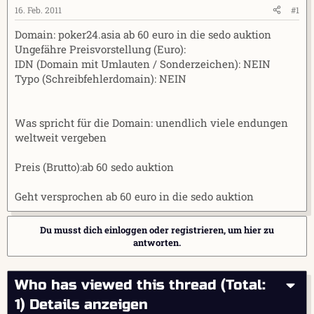
e
t
16. Feb. 2011
#1
r
a
Domain: poker24.asia ab 60 euro in die sedo auktion
m
Ungefähre Preisvorstellung (Euro):
IDN (Domain mit Umlauten / Sonderzeichen): NEIN
Typo (Schreibfehlerdomain): NEIN
Was spricht für die Domain: unendlich viele endungen
weltweit vergeben
Preis (Brutto):ab 60 sedo auktion
Geht versprochen ab 60 euro in die sedo auktion
Du musst dich einloggen oder registrieren, um hier zu
antworten.
Who has viewed this thread (Total:
1)
Details anzeigen