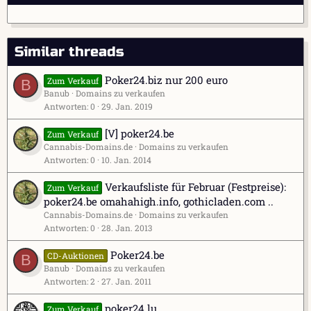
Similar threads
Poker24.biz nur 200 euro
Zum Verkauf
B
Banub
Domains zu verkaufen
Antworten
0
29. Jan. 2019
[V] poker24.be
Zum Verkauf
Cannabis-Domains.de
Domains zu verkaufen
Antworten
0
10. Jan. 2014
Verkaufsliste für Februar (Festpreise):
Zum Verkauf
poker24.be omahahigh.info, gothicladen.com ..
Cannabis-Domains.de
Domains zu verkaufen
Antworten
0
28. Jan. 2013
Poker24.be
CD-Auktionen
B
Banub
Domains zu verkaufen
Antworten
2
27. Jan. 2011
poker24.lu
Zum Verkauf