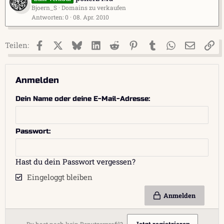
Bjoern_S
Domains zu verkaufen
Antworten
0
08. Apr. 2010
Facebook
X (Twitter)
Bluesky
LinkedIn
Reddit
Pinterest
Tumblr
WhatsApp
E-Mail
Li
Teilen:
Anmelden
Dein Name oder deine E-Mail-Adresse
Passwort
Hast du dein Passwort vergessen?
Eingeloggt bleiben
Anmelden
Jetzt registrieren
Du hast noch kein Benutzerprofil?