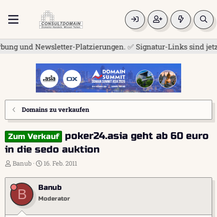
 und Newsletter-Platzierungen. ✅ Signatur-Links sind jetzt fü
Domains zu verkaufen
poker24.asia geht ab 60 euro
Zum Verkauf
in die sedo auktion
E
E
Banub
16. Feb. 2011
r
r
s
s
Banub
t
t
B
e
e
Moderator
l
l
l
l