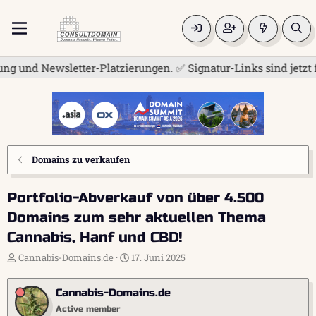
d Newsletter-Platzierungen. ✅ Signatur-Links sind jetzt für a
Domains zu verkaufen
Portfolio-Abverkauf von über 4.500
Domains zum sehr aktuellen Thema
Cannabis, Hanf und CBD!
E
E
Cannabis-Domains.de
17. Juni 2025
r
r
s
s
Cannabis-Domains.de
t
t
e
e
Active member