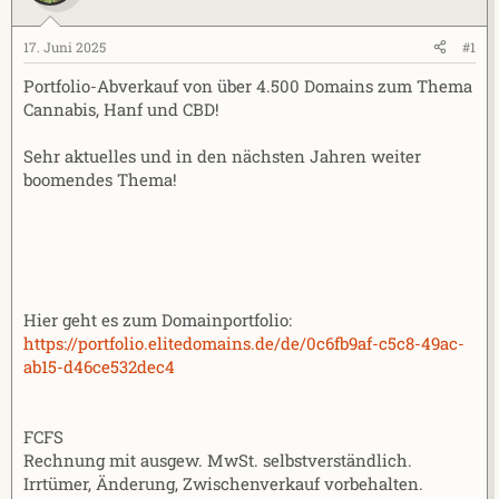
l
l
l
l
e
t
17. Juni 2025
#1
r
a
Portfolio-Abverkauf von über 4.500 Domains zum Thema
m
Cannabis, Hanf und CBD!
Sehr aktuelles und in den nächsten Jahren weiter
boomendes Thema!
Hier geht es zum Domainportfolio:
https://portfolio.elitedomains.de/de/0c6fb9af-c5c8-49ac-
ab15-d46ce532dec4
FCFS
Rechnung mit ausgew. MwSt. selbstverständlich.
Irrtümer, Änderung, Zwischenverkauf vorbehalten.