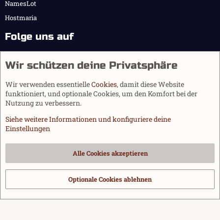
NamesLot
Hostmaria
Folge uns auf
Wir schützen deine Privatsphäre
Wir verwenden essentielle
Cookies
, damit diese Website
funktioniert, und optionale Cookies, um den Komfort bei der
Nutzung zu verbessern.
Siehe weitere Informationen und konfiguriere deine
Einstellungen
Cookies
Alle Cookies akzeptieren
Kontakt
Nutzungsbedingungen
Datenschutz
Hilfe und Impressum
Start
R
S
Optionale Cookies ablehnen
®
Community platform by XenForo
© 2010-2026 XenForo Ltd.
|
Media embeds
S
via s9e/MediaSites