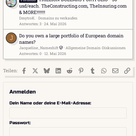
usd/each. TheConstructing.com, TheInsuring.com
& MORE!!!!!!!
DmytroK.
Domains zu verkaufen
Antworten
3
24. Mai 2026
Do you own a large portfolio of European domain
J
names?
Jacqueline_Nameshift
Allgemeine Domain-Diskussionen
Antworten
0
12. Mai 2026
Facebook
X (Twitter)
Bluesky
LinkedIn
Reddit
Pinterest
Tumblr
WhatsApp
E-Mail
Li
Teilen:
Anmelden
Dein Name oder deine E-Mail-Adresse
Passwort