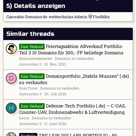
5)
Details anzeigen
Cannabis-Domains.de
webtechnixx
Admin
Findblitz
Similar threads
Feiertagsaktion ABverkauf Portfolio
Zum Verkauf
Teil 3 10 Domains für 300,- FP beliebige Domains
domaintradecenter
Domains zu verkaufen
Antworten
0
01. Nov. 2012
Domainportfolio „Stabile Munzen“ (.de)
Zum Verkauf
D
zu verkaufen
DomTrove
Domains zu verkaufen
Antworten
0
26. Juli 2026
Defense-Tech Portfolio (.de) – C-UAS,
Zum Verkauf
H
Counter-UAV, Drohnenabwehr & Luftverteidigung
horus
Domains zu verkaufen
Antworten
0
11. Juni 2026
TRILLION DOLLARS PORTFOLIO - 50
Portfolio