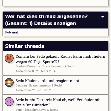
Wer hat dies thread angesehen?
(Gesamt: 1)
Details anzeigen
Polymat
Similar threads
Domain bei Sedo gekauft, Käufer kann nicht liefern
M
wegen 60 Tage Sperre???
MedizinDomains
Branchennews & Recht
Antworten
8
23. März 2014
Sedo Käufer zahlt und reagiert nicht
German
Branchennews & Recht
Antworten
25
20. Dez. 2016
Sedo bricht Festpreis Kauf ab, weil Verkäufer mit
O
Preis "unzufrieden"
oppo
Branchennews & Recht