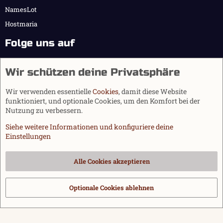
NamesLot
Hostmaria
Folge uns auf
Wir schützen deine Privatsphäre
Wir verwenden essentielle
Cookies
, damit diese Website
funktioniert, und optionale Cookies, um den Komfort bei der
Nutzung zu verbessern.
Siehe weitere Informationen und konfiguriere deine
Einstellungen
Cookies
Alle Cookies akzeptieren
Kontakt
Nutzungsbedingungen
Datenschutz
Hilfe und Impressum
Start
R
S
Optionale Cookies ablehnen
®
Community platform by XenForo
© 2010-2026 XenForo Ltd.
|
Media embeds
S
via s9e/MediaSites