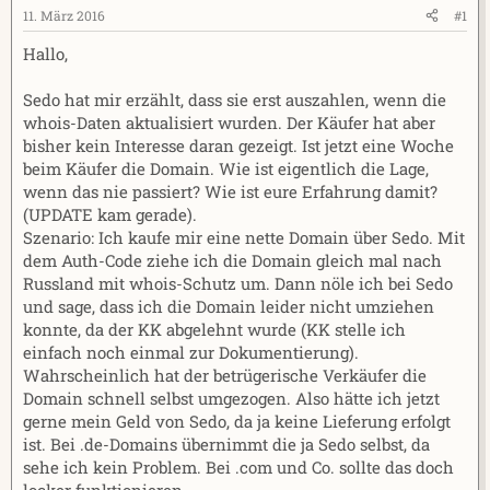
e
t
11. März 2016
#1
r
a
Hallo,
m
Sedo hat mir erzählt, dass sie erst auszahlen, wenn die
whois-Daten aktualisiert wurden. Der Käufer hat aber
bisher kein Interesse daran gezeigt. Ist jetzt eine Woche
beim Käufer die Domain. Wie ist eigentlich die Lage,
wenn das nie passiert? Wie ist eure Erfahrung damit?
(UPDATE kam gerade).
Szenario: Ich kaufe mir eine nette Domain über Sedo. Mit
dem Auth-Code ziehe ich die Domain gleich mal nach
Russland mit whois-Schutz um. Dann nöle ich bei Sedo
und sage, dass ich die Domain leider nicht umziehen
konnte, da der KK abgelehnt wurde (KK stelle ich
einfach noch einmal zur Dokumentierung).
Wahrscheinlich hat der betrügerische Verkäufer die
Domain schnell selbst umgezogen. Also hätte ich jetzt
gerne mein Geld von Sedo, da ja keine Lieferung erfolgt
ist. Bei .de-Domains übernimmt die ja Sedo selbst, da
sehe ich kein Problem. Bei .com und Co. sollte das doch
locker funktionieren.