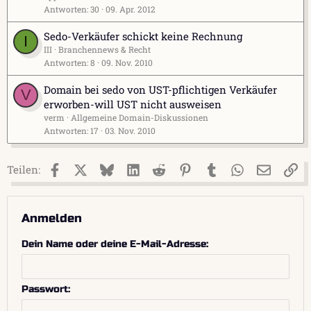
Antworten
30
09. Apr. 2012
Sedo-Verkäufer schickt keine Rechnung
I
III
Branchennews & Recht
Antworten
8
09. Nov. 2010
Domain bei sedo von UST-pflichtigen Verkäufer
V
erworben-will UST nicht ausweisen
verm
Allgemeine Domain-Diskussionen
Antworten
17
03. Nov. 2010
Facebook
X (Twitter)
Bluesky
LinkedIn
Reddit
Pinterest
Tumblr
WhatsApp
E-Mail
Li
Teilen:
Anmelden
Dein Name oder deine E-Mail-Adresse
Passwort