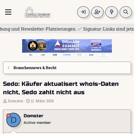
und Newsletter-Platzierungen. ✅ Signatur-Links sind jetzt für
Branchennews & Recht
Sedo: Käufer aktualisert whois-Daten
nicht, Sedo zahlt nicht aus
E
E
Domster
11. März 2016
r
r
s
s
Domster
t
t
D
e
e
Active member
l
l
l
l