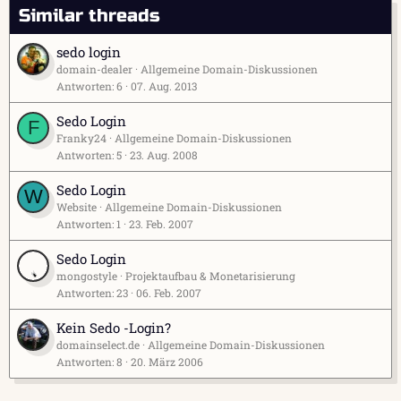
Similar threads
sedo login
domain-dealer
Allgemeine Domain-Diskussionen
Antworten
6
07. Aug. 2013
Sedo Login
F
Franky24
Allgemeine Domain-Diskussionen
Antworten
5
23. Aug. 2008
Sedo Login
W
Website
Allgemeine Domain-Diskussionen
Antworten
1
23. Feb. 2007
Sedo Login
mongostyle
Projektaufbau & Monetarisierung
Antworten
23
06. Feb. 2007
Kein Sedo -Login?
domainselect.de
Allgemeine Domain-Diskussionen
Antworten
8
20. März 2006