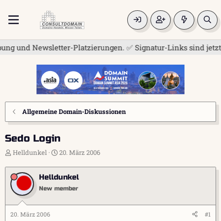
und Newsletter-Platzierungen. ✅ Signatur-Links sind jetzt für
Allgemeine Domain-Diskussionen
Sedo Login
E
E
Helldunkel
20. März 2006
r
r
s
s
Helldunkel
t
t
e
e
New member
l
l
l
l
e
t
20. März 2006
#1