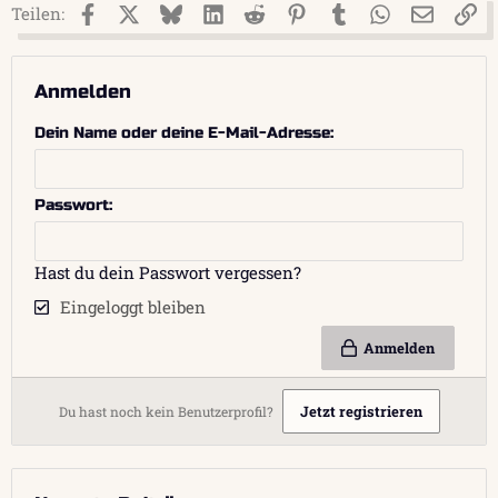
Facebook
X (Twitter)
Bluesky
LinkedIn
Reddit
Pinterest
Tumblr
WhatsApp
E-Mail
Li
Teilen:
Anmelden
Dein Name oder deine E-Mail-Adresse
Passwort
Hast du dein Passwort vergessen?
Eingeloggt bleiben
Anmelden
Jetzt registrieren
Du hast noch kein Benutzerprofil?