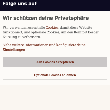
Folge uns auf
Wir schützen deine Privatsphäre
Wir verwenden essentielle
Cookies
, damit diese Website
funktioniert, und optionale Cookies, um den Komfort bei der
Nutzung zu verbessern.
Siehe weitere Informationen und konfiguriere deine
Einstellungen
Cookies
Alle Cookies akzeptieren
Kontakt
Nutzungsbedingungen
Datenschutz
Hilfe und Impressum
Start
R
S
Optionale Cookies ablehnen
®
Community platform by XenForo
© 2010-2026 XenForo Ltd.
|
Media embeds
S
via s9e/MediaSites