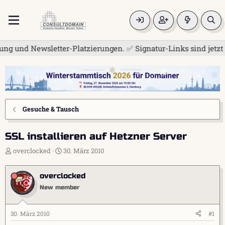
und Newsletter-Platzierungen. ✅ Signatur-Links sind jetzt für
Gesuche & Tausch
SSL installieren auf Hetzner Server
E
E
overclocked
30. März 2010
r
r
s
s
overclocked
t
t
e
e
New member
l
l
l
l
e
t
30. März 2010
#1
r
a