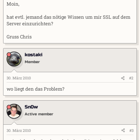
Moin,
m
hat evtl. jemand das nötige Wissen um mir SSL auf dem
Server einzurichten?
Gruss Chris
kostaki
Member
30. März 2010
#2
wo liegt den das Problem?
Sn0w
Active member
30. März 2010
#3