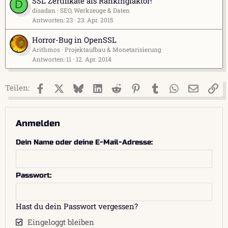
SSL Zertifikate als Rankingfaktor!
D
disadan
SEO, Werkzeuge & Daten
Antworten
23
23. Apr. 2015
Horror-Bug in OpenSSL
Arithmos
Projektaufbau & Monetarisierung
Antworten
11
12. Apr. 2014
Facebook
X (Twitter)
Bluesky
LinkedIn
Reddit
Pinterest
Tumblr
WhatsApp
E-Mail
Li
Teilen:
Anmelden
Dein Name oder deine E-Mail-Adresse
Passwort
Hast du dein Passwort vergessen?
Eingeloggt bleiben