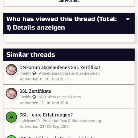
antworten.
Who has viewed this thread (Total:
1)
Details anzeigen
Similar threads
DNForum abgelaufenes SSL Zertifikat
Freddy
Allgemeine Domain-Diskussionen
Antworten
0
20. Juni 2017
SSL Zertifikate
Freddy
SEO, Werkzeuge & Daten
Antworten
17
16. Mai 2018
SSL - eure Erfahrungen?
A
apfeluser90
Projektaufbau & Monetarisierung
Antworten
23
30. Sep. 2016