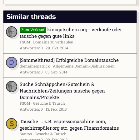
Similar threads
kinogutschein.org - verkaufe oder
Zum Verkauf
tausche gegen gute links
FSOM
Domains zu verkaufen
Antworten
0
29. Okt. 2014
[Sammelthread] Erfolgreiche Domaintausche
D
domainerpatrick
Allgemeine Domain-Diskussionen
Antworten
3
03. Sep. 2014
Suche Schnäppchen/Gutschein &
Nachrichten/Zeitungen tausche gegen
Domains/Projekte
FSOM
Gesuche & Tausch
Antworten
0
13. Feb. 2013
Tausche ... z.B. espressomaschine.com,
S
geschirrspüler.org etc. gegen Finanzdomains
Santos
Gesuche & Tausch
Antworten
0
09. Feb. 2013