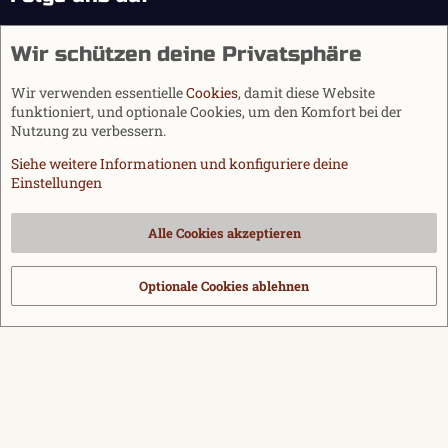
Wir schützen deine Privatsphäre
Wir verwenden essentielle
Cookies
, damit diese Website
funktioniert, und optionale Cookies, um den Komfort bei der
Nutzung zu verbessern.
Siehe weitere Informationen und konfiguriere deine
Einstellungen
Cookies
Alle Cookies akzeptieren
Kontakt
Nutzungsbedingungen
Datenschutz
Hilfe und Impressum
Start
R
S
Optionale Cookies ablehnen
®
Community platform by XenForo
© 2010-2026 XenForo Ltd.
|
Media embeds
S
via s9e/MediaSites