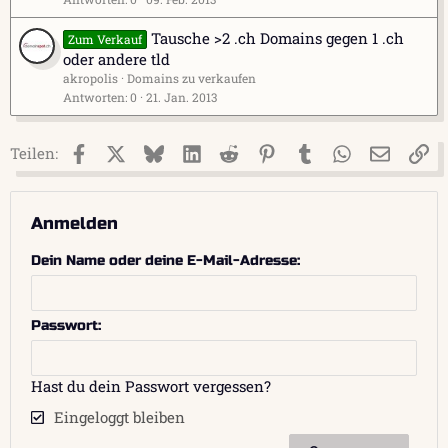
Tausche >2 .ch Domains gegen 1 .ch
Zum Verkauf
oder andere tld
akropolis
Domains zu verkaufen
Antworten
0
21. Jan. 2013
Facebook
X (Twitter)
Bluesky
LinkedIn
Reddit
Pinterest
Tumblr
WhatsApp
E-Mail
Li
Teilen:
Anmelden
Dein Name oder deine E-Mail-Adresse
Passwort
Hast du dein Passwort vergessen?
Eingeloggt bleiben