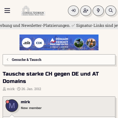
g und Newsletter-Platzierungen. ✅ Signatur-Links sind jetzt f
Gesuche & Tausch
Tausche starke CH gegen DE und AT
Domains
E
E
mirk
26. Jan. 2012
r
r
s
s
mirk
t
t
M
e
e
New member
l
l
l
l