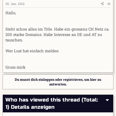
e
t
26. Jan. 2012
#1
r
a
Hallo,
m
Steht schon alles im Title. Habe ein grossens CH Netz ca.
200 starke Domains. Habe Interesse an DE und AT zu
tauschen.
Wer Lust hat einfach melden
Gruss mirk
Du musst dich einloggen oder registrieren, um hier zu
antworten.
Who has viewed this thread (Total:
1)
Details anzeigen