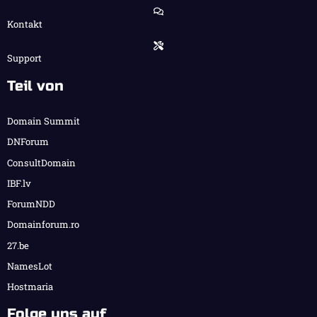
Kontakt
Support
Teil von
Domain Summit
DNForum
ConsultDomain
IBF.lv
ForumNDD
Domainforum.ro
27.be
NamesLot
Hostmaria
Folge uns auf