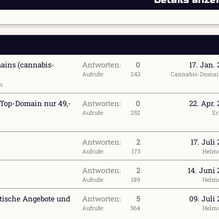
ains (cannabis-
Antworten
0
17. Jan.
Aufrufe
243
Cannabis-Domai
n
 Top-Domain nur 49,-
Antworten
0
22. Apr.
Aufrufe
252
E
Antworten
2
17. Juli
Aufrufe
173
Helm
Antworten
2
14. Juni
Aufrufe
189
Helm
stische Angebote und
Antworten
5
09. Juli
Aufrufe
564
Helm