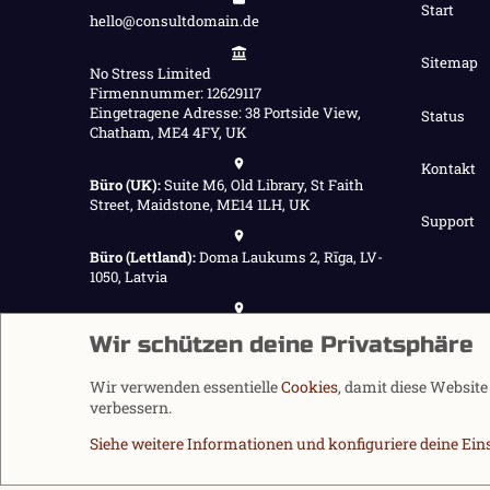
Start
hello@consultdomain.de
Sitemap
No Stress Limited
Firmennummer: 12629117
Eingetragene Adresse: 38 Portside View,
Status
Chatham, ME4 4FY, UK
Kontakt
Büro (UK):
Suite M6, Old Library, St Faith
Street, Maidstone, ME14 1LH, UK
Support
Büro (Lettland):
Doma Laukums 2, Rīga, LV-
1050, Latvia
Büro (Nepal):
Demnächst verfügbar
Wir schützen deine Privatsphäre
Wir verwenden essentielle
Cookies
, damit diese Websit
verbessern.
Siehe weitere Informationen und konfiguriere deine Ein