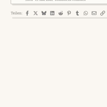
Facebook
X (Twitter)
Bluesky
LinkedIn
Reddit
Pinterest
Tumblr
WhatsApp
E-Mai
L
Teilen: