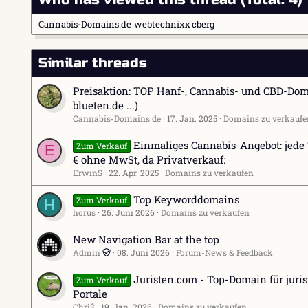
Cannabis-Domains.de
webtechnixx
cberg
Similar threads
Preisaktion: TOP Hanf-, Cannabis- und CBD-Dom
blueten.de ...)
Cannabis-Domains.de
17. Jan. 2025
Domains zu verkaufe
Einmaliges Cannabis-Angebot: jede
Zum Verkauf
E
€ ohne MwSt, da Privatverkauf:
ErwinS
22. Apr. 2025
Domains zu verkaufen
Top Keyworddomains
Zum Verkauf
H
horus
26. Juni 2026
Domains zu verkaufen
New Navigation Bar at the top
Admin
08. Juni 2026
Forum-News & Feedback
Juristen.com - Top-Domain für juri
Zum Verkauf
Portale
Chri$
19. Jan. 2026
Domains zu verkaufen