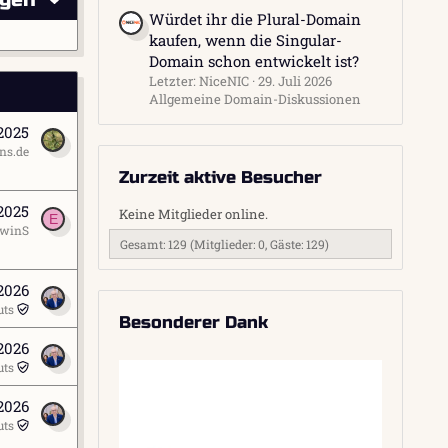
Würdet ihr die Plural-Domain
kaufen, wenn die Singular-
Domain schon entwickelt ist?
Letzter: NiceNIC
29. Juli 2026
Allgemeine Domain-Diskussionen
 2025
ns.de
Zurzeit aktive Besucher
 2025
Keine Mitglieder online.
E
rwinS
Gesamt: 129 (Mitglieder: 0, Gäste: 129)
 2026
uts
Besonderer Dank
 2026
uts
 2026
uts