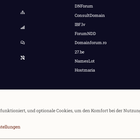
DNForum
ConsultDomain
IBF.lv
ForumNDD
Domainforum.ro
27.be
NamesLot
Hostmaria
e funktioniert, und optionale Cookies, um den Komfort bei der Nutzun
stellungen