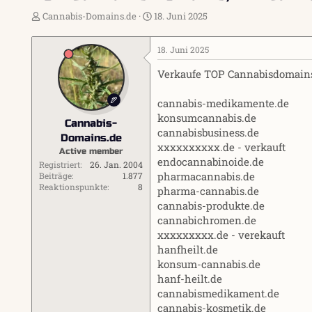
E
E
Cannabis-Domains.de
18. Juni 2025
r
r
s
s
18. Juni 2025
t
t
e
e
Verkaufe TOP Cannabisdomains
l
l
l
l
cannabis-medikamente.de
e
t
r
a
konsumcannabis.de
Cannabis-
m
cannabisbusiness.de
Domains.de
xxxxxxxxxx.de - verkauft
Active member
endocannabinoide.de
Registriert
26. Jan. 2004
pharmacannabis.de
Beiträge
1.877
Reaktionspunkte
8
pharma-cannabis.de
cannabis-produkte.de
cannabichromen.de
xxxxxxxxx.de - verekauft
hanfheilt.de
konsum-cannabis.de
hanf-heilt.de
cannabismedikament.de
cannabis-kosmetik.de