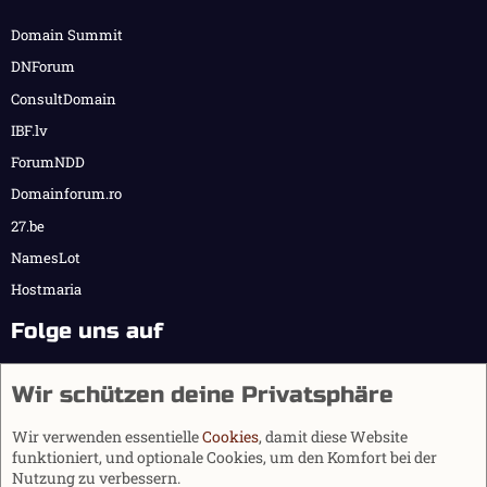
Domain Summit
DNForum
ConsultDomain
IBF.lv
ForumNDD
Domainforum.ro
27.be
NamesLot
Hostmaria
Folge uns auf
Wir schützen deine Privatsphäre
Wir verwenden essentielle
Cookies
, damit diese Website
funktioniert, und optionale Cookies, um den Komfort bei der
Nutzung zu verbessern.