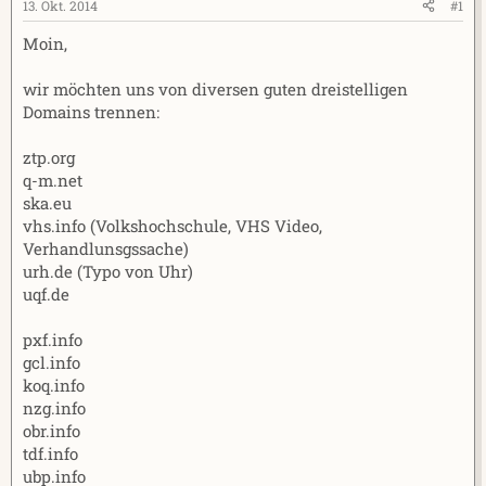
e
t
13. Okt. 2014
#1
r
a
Moin,
m
wir möchten uns von diversen guten dreistelligen
Domains trennen:
ztp.org
q-m.net
ska.eu
vhs.info (Volkshochschule, VHS Video,
Verhandlunsgssache)
urh.de (Typo von Uhr)
uqf.de
pxf.info
gcl.info
koq.info
nzg.info
obr.info
tdf.info
ubp.info