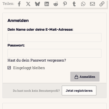
Facebook
X (Twitter)
Bluesky
LinkedIn
Reddit
Pinterest
Tumblr
WhatsApp
E-Mail
Li
Teilen:
Anmelden
Dein Name oder deine E-Mail-Adresse
Passwort
Hast du dein Passwort vergessen?
Eingeloggt bleiben
Anmelden
Jetzt registrieren
Du hast noch kein Benutzerprofil?