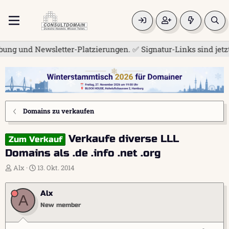
 und Newsletter-Platzierungen. ✅ Signatur-Links sind jetzt für
Domains zu verkaufen
Verkaufe diverse LLL
Zum Verkauf
Domains als .de .info .net .org
E
E
Alx
13. Okt. 2014
r
r
s
s
Alx
t
t
A
e
e
New member
l
l
l
l