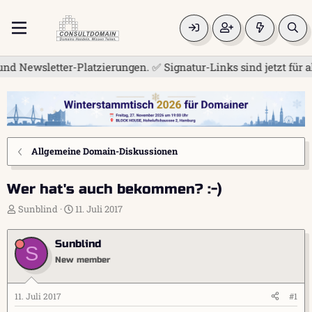
letter-Platzierungen. ✅ Signatur-Links sind jetzt für alle fr
Allgemeine Domain-Diskussionen
Wer hat's auch bekommen? :-)
E
E
Sunblind
11. Juli 2017
r
r
s
s
Sunblind
t
t
S
e
e
New member
l
l
l
l
e
t
11. Juli 2017
#1
r
a