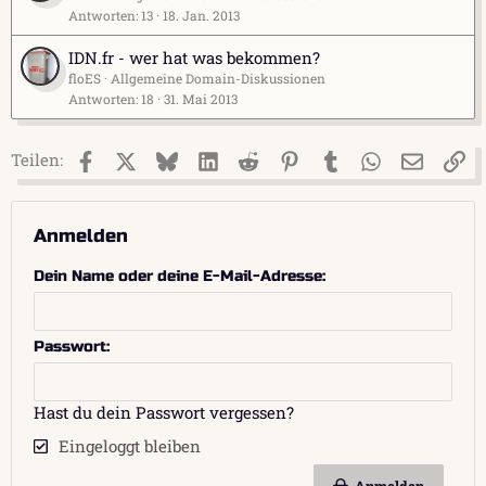
Antworten
13
18. Jan. 2013
IDN.fr - wer hat was bekommen?
floES
Allgemeine Domain-Diskussionen
Antworten
18
31. Mai 2013
Facebook
X (Twitter)
Bluesky
LinkedIn
Reddit
Pinterest
Tumblr
WhatsApp
E-Mail
Li
Teilen:
Anmelden
Dein Name oder deine E-Mail-Adresse
Passwort
Hast du dein Passwort vergessen?
Eingeloggt bleiben
Anmelden