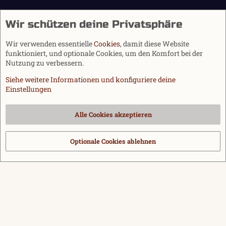
Wir schützen deine Privatsphäre
Wir verwenden essentielle
Cookies
, damit diese Website
funktioniert, und optionale Cookies, um den Komfort bei der
Nutzung zu verbessern.
Siehe weitere Informationen und konfiguriere deine
Einstellungen
Cookies
Alle Cookies akzeptieren
Kontakt
Nutzungsbedingungen
Datenschutz
Hilfe und Impressum
Start
R
S
Optionale Cookies ablehnen
®
Community platform by XenForo
© 2010-2026 XenForo Ltd.
|
Media embeds
S
via s9e/MediaSites