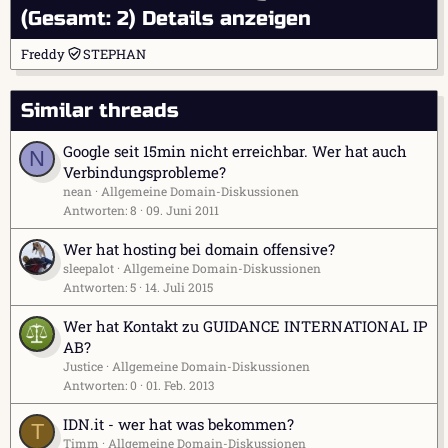
(Gesamt: 2)
Details anzeigen
Freddy
STEPHAN
Similar threads
Google seit 15min nicht erreichbar. Wer hat auch
N
Verbindungsprobleme?
nean
Allgemeine Domain-Diskussionen
Antworten
8
09. Juni 2011
Wer hat hosting bei domain offensive?
sleepalot
Allgemeine Domain-Diskussionen
Antworten
5
14. Juli 2015
Wer hat Kontakt zu GUIDANCE INTERNATIONAL IP
AB?
Justice
Allgemeine Domain-Diskussionen
Antworten
0
01. Feb. 2013
IDN.it - wer hat was bekommen?
T
Timm
Allgemeine Domain-Diskussionen