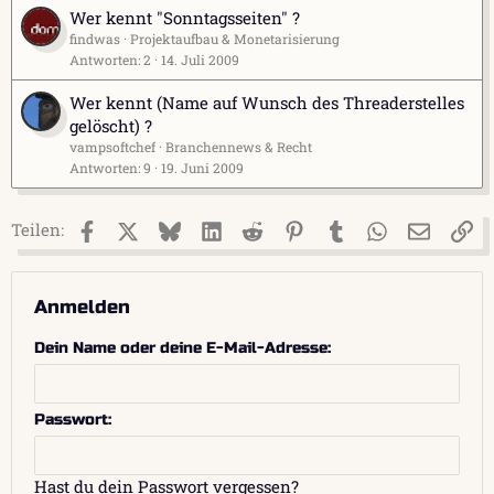
Wer kennt "Sonntagsseiten" ?
findwas
Projektaufbau & Monetarisierung
Antworten
2
14. Juli 2009
Wer kennt (Name auf Wunsch des Threaderstelles
gelöscht) ?
vampsoftchef
Branchennews & Recht
Antworten
9
19. Juni 2009
Facebook
X (Twitter)
Bluesky
LinkedIn
Reddit
Pinterest
Tumblr
WhatsApp
E-Mail
Li
Teilen:
Anmelden
Dein Name oder deine E-Mail-Adresse
Passwort
Hast du dein Passwort vergessen?