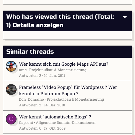
Who has viewed this thread (Total:
1)
Details anzeigen
Similar threads
Wer kennt sich mit Google Maps API aus?
omc
Projektaufbau & Monetarisierung
Antworten
2
19. Jan. 2011
Frameless "Video Popup" für Wordpress ? Wer
kennt u.a Platinum Popup ?
Don_Domaino
Projektaufbau & Monetarisierung
Antworten
2
14. Dez. 2010
Wer kennt "automatische Blogs" ?
C
Capsoni
Allgemeine Domain-Diskussionen
Antworten
6
17. Okt. 2009