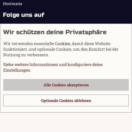
Hostmaria
Folge uns auf
Wir schützen deine Privatsphäre
Wir verwenden essentielle
Cookies
, damit diese Website
funktioniert, und optionale Cookies, um den Komfort bei der
Nutzung zu verbessern.
Siehe weitere Informationen und konfiguriere deine
Einstellungen
Cookies
Alle Cookies akzeptieren
Kontakt
Nutzungsbedingungen
Datenschutz
Hilfe und Impressum
Start
R
S
Optionale Cookies ablehnen
®
Community platform by XenForo
© 2010-2026 XenForo Ltd.
|
Media embeds
S
via s9e/MediaSites