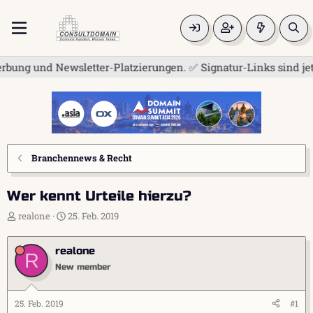
ng und Newsletter-Platzierungen. ✅ Signatur-Links sind jetzt 
Branchennews & Recht
Wer kennt Urteile hierzu?
E
E
realone
25. Feb. 2019
r
r
s
s
realone
t
t
R
e
e
New member
l
l
l
l
e
t
25. Feb. 2019
#1