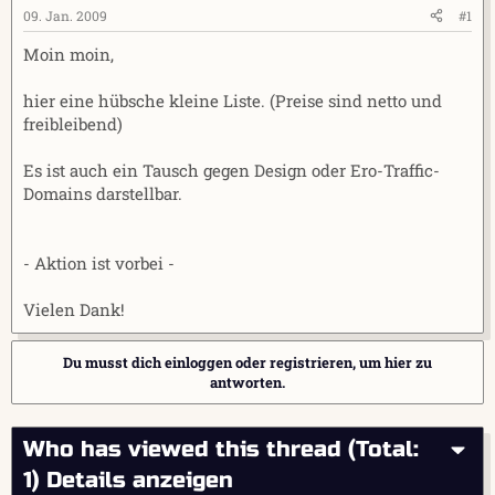
e
t
09. Jan. 2009
#1
r
a
Moin moin,
m
hier eine hübsche kleine Liste. (Preise sind netto und
freibleibend)
Es ist auch ein Tausch gegen Design oder Ero-Traffic-
Domains darstellbar.
- Aktion ist vorbei -
Vielen Dank!
Du musst dich einloggen oder registrieren, um hier zu
antworten.
Who has viewed this thread (Total:
1)
Details anzeigen