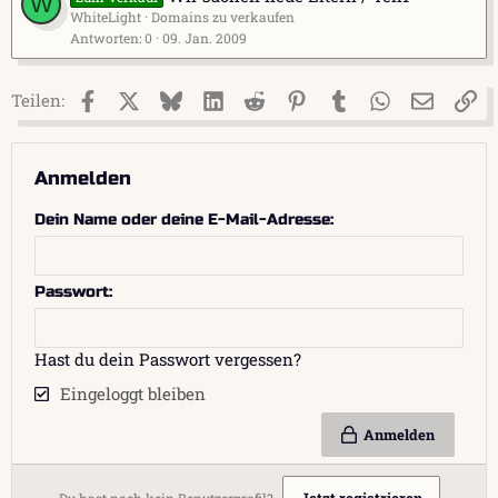
W
WhiteLight
Domains zu verkaufen
Antworten
0
09. Jan. 2009
Facebook
X (Twitter)
Bluesky
LinkedIn
Reddit
Pinterest
Tumblr
WhatsApp
E-Mail
Li
Teilen:
Anmelden
Dein Name oder deine E-Mail-Adresse
Passwort
Hast du dein Passwort vergessen?
Eingeloggt bleiben
Anmelden
Jetzt registrieren
Du hast noch kein Benutzerprofil?