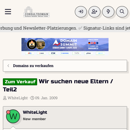
g und Newsletter-Platzierungen. ✅ Signatur-Links sind jetzt f
Domains zu verkaufen
Wir suchen neue Eltern /
Zum Verkauf
Teil2
E
E
WhiteLight
09. Jan. 2009
r
r
s
s
WhiteLight
t
t
W
e
e
New member
l
l
l
l