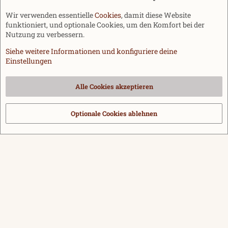
Wir verwenden essentielle
Cookies
, damit diese Website
funktioniert, und optionale Cookies, um den Komfort bei der
Nutzung zu verbessern.
Siehe weitere Informationen und konfiguriere deine
Einstellungen
Cookies
Alle Cookies akzeptieren
Kontakt
Nutzungsbedingungen
Datenschutz
Hilfe und Impressum
Start
R
S
Optionale Cookies ablehnen
®
Community platform by XenForo
© 2010-2026 XenForo Ltd.
|
Media embeds
S
via s9e/MediaSites