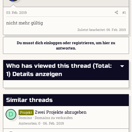
l
l
l
l
e
t
03. Feb. 2019
#1
r
a
nicht mehr gültig
m
Zuletzt bearbeitet:
09. Feb. 2019
Du musst dich einloggen oder registrieren, um hier zu
antworten.
Who has viewed this thread (Total:
1)
Details anzeigen
Similar threads
Zwei Projekte abzugeben
Projekt
D
Domino
Domains zu verkaufen
Antworten
0
06. Feb. 2019