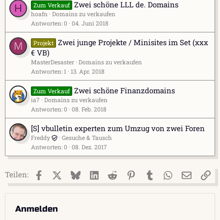
Zwei schöne LLL de. Domains
Zum Verkauf
H
hoafn
Domains zu verkaufen
Antworten
0
04. Juni 2018
Zwei junge Projekte / Minisites im Set (xxx
Projekt
M
€ VB)
MasterDesaster
Domains zu verkaufen
Antworten
1
13. Apr. 2018
Zwei schöne Finanzdomains
Zum Verkauf
ia7
Domains zu verkaufen
Antworten
0
08. Feb. 2018
[S] vbulletin experten zum Umzug von zwei Foren
Freddy
Gesuche & Tausch
Antworten
0
08. Dez. 2017
Facebook
X (Twitter)
Bluesky
LinkedIn
Reddit
Pinterest
Tumblr
WhatsApp
E-Mail
Li
Teilen:
Anmelden