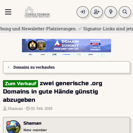
g und Newsletter-Platzierungen. ✅ Signatur-Links sind jetzt fü
Domains zu verkaufen
zwei generische .org
Zum Verkauf
Domains in gute Hände günstig
abzugeben
E
E
Shaman
03. Feb. 2019
r
r
s
s
Shaman
t
t
e
e
New member