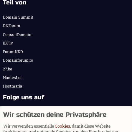
Teil von
Domain Summit
DNForum
ConsultDomain
IBF.lv
ForumNDD
Domainforum.ro
27.be
NamesLot
Hostmaria
Folge uns auf
Wir schützen deine Privatsphäre
Wir verwenden essentielle
Cookies
, damit diese Website
funktioniert, und optionale Cookies, um den Komfort bei der