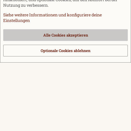
Nutzung zu verbessern.
Siehe weitere Informationen und konfiguriere deine
Einstellungen
Cookies
Alle Cookies akzeptieren
Kontakt
Nutzungsbedingungen
Datenschutz
Hilfe und Impressum
Start
R
S
Optionale Cookies ablehnen
®
Community platform by XenForo
© 2010-2026 XenForo Ltd.
|
Media embeds
S
via s9e/MediaSites