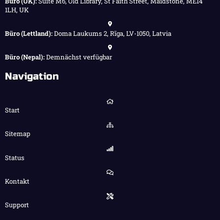
Büro (UK):
Suite M6, Old Library, St Faith Street, Maidstone, ME14
1LH, UK
Büro (Lettland):
Doma Laukums 2, Rīga, LV-1050, Latvia
Büro (Nepal):
Demnächst verfügbar
Navigation
Start
Sitemap
Status
Kontakt
Support