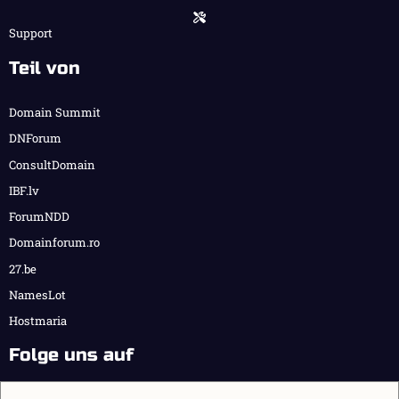
Support
Teil von
Domain Summit
DNForum
ConsultDomain
IBF.lv
ForumNDD
Domainforum.ro
27.be
NamesLot
Hostmaria
Folge uns auf