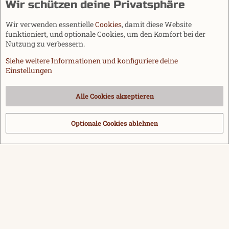
Wir schützen deine Privatsphäre
Wir verwenden essentielle
Cookies
, damit diese Website
funktioniert, und optionale Cookies, um den Komfort bei der
Nutzung zu verbessern.
Siehe weitere Informationen und konfiguriere deine
Einstellungen
Cookies
Alle Cookies akzeptieren
Kontakt
Nutzungsbedingungen
Datenschutz
Hilfe und Impressum
Start
R
S
Optionale Cookies ablehnen
®
Community platform by XenForo
© 2010-2026 XenForo Ltd.
|
Media embeds
S
via s9e/MediaSites