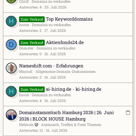
i
Chri$
Domains zu verkaufen
Antworten
4
20. Juli 2026
n
t
Top Keyworddomains
Zum Verkauf
H
r
horus
Domains zu verkaufen
a
Antworten
2
17. Juli 2026
g
Aktienfonds24.de
Zum Verkauf
D
Domster
Domains zu verkaufen
Antworten
0
16. Juli 2026
Nameshift.com - Erfahrungen
MarcoE
Allgemeine Domain-Diskussionen
Antworten
2
16. Juli 2026
ai-hiring.de - ki-hiring.de
Zum Verkauf
H
horus
Domains zu verkaufen
Antworten
4
16. Juli 2026
V
Domainstammtisch Hamburg 2026 | 26. Juni
e
2026 | BLOCK HOUSE Hamburg
r
Helmuts
Austausch, Treffen & Freie Themen
Antworten
12
16. Juli 2026
a