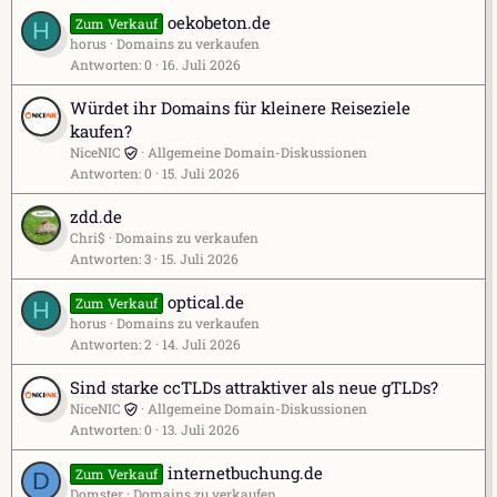
n
oekobeton.de
Zum Verkauf
H
s
horus
Domains zu verkaufen
t
Antworten
0
16. Juli 2026
a
l
Würdet ihr Domains für kleinere Reiseziele
t
kaufen?
u
NiceNIC
Allgemeine Domain-Diskussionen
n
Antworten
0
15. Juli 2026
g
s
zdd.de
e
Chri$
Domains zu verkaufen
Antworten
3
15. Juli 2026
i
n
optical.de
Zum Verkauf
H
t
horus
Domains zu verkaufen
r
Antworten
2
14. Juli 2026
a
g
Sind starke ccTLDs attraktiver als neue gTLDs?
NiceNIC
Allgemeine Domain-Diskussionen
Antworten
0
13. Juli 2026
internetbuchung.de
Zum Verkauf
D
Domster
Domains zu verkaufen