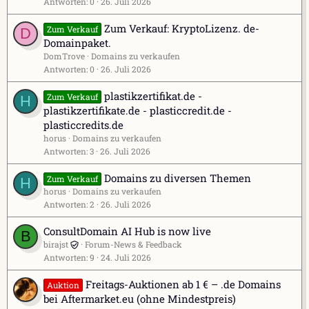
Antworten
0
26. Juli 2026
Zum Verkauf: KryptoLizenz. de-
Zum Verkauf
D
Domainpaket.
DomTrove
Domains zu verkaufen
Antworten
0
26. Juli 2026
plastikzertifikat.de -
Zum Verkauf
H
plastikzertifikate.de - plasticcredit.de -
plasticcredits.de
horus
Domains zu verkaufen
Antworten
3
26. Juli 2026
Domains zu diversen Themen
Zum Verkauf
H
horus
Domains zu verkaufen
Antworten
2
26. Juli 2026
ConsultDomain AI Hub is now live
B
birajst
Forum-News & Feedback
Antworten
9
24. Juli 2026
Freitags-Auktionen ab 1 € – .de Domains
Auktion
bei Aftermarket.eu (ohne Mindestpreis)