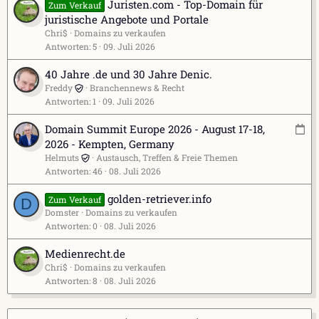
Juristen.com - Top-Domain für
Zum Verkauf
juristische Angebote und Portale
Chri$
Domains zu verkaufen
Antworten
5
09. Juli 2026
40 Jahre .de und 30 Jahre Denic.
Freddy
Branchennews & Recht
Antworten
1
09. Juli 2026
V
Domain Summit Europe 2026 - August 17-18,
e
2026 - Kempten, Germany
r
Helmuts
Austausch, Treffen & Freie Themen
Antworten
46
08. Juli 2026
a
n
golden-retriever.info
Zum Verkauf
D
s
Domster
Domains zu verkaufen
t
Antworten
0
08. Juli 2026
a
l
Medienrecht.de
t
Chri$
Domains zu verkaufen
u
Antworten
8
08. Juli 2026
n
g