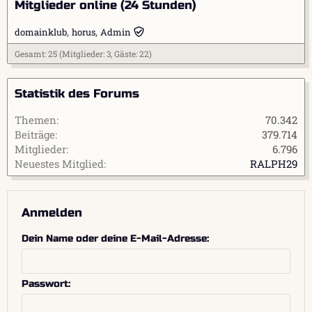
s
Mitglieder online (24 Stunden)
e
domainklub
horus
Admin
i
n
Gesamt: 25 (Mitglieder: 3, Gäste: 22)
t
r
a
Statistik des Forums
g
Themen
70.342
Beiträge
379.714
Mitglieder
6.796
Neuestes Mitglied
RALPH29
Anmelden
Dein Name oder deine E-Mail-Adresse
Passwort