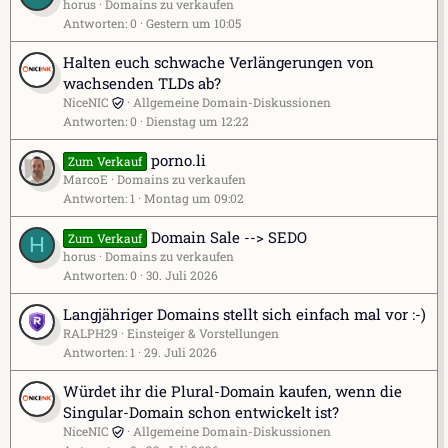
horus
Domains zu verkaufen
Antworten
0
Gestern um 10:05
Halten euch schwache Verlängerungen von
wachsenden TLDs ab?
NiceNIC
Allgemeine Domain-Diskussionen
Antworten
0
Dienstag um 12:22
porno.li
Zum Verkauf
MarcoE
Domains zu verkaufen
Antworten
1
Montag um 09:02
Domain Sale --> SEDO
Zum Verkauf
H
horus
Domains zu verkaufen
Antworten
0
30. Juli 2026
Langjähriger Domains stellt sich einfach mal vor :-)
RALPH29
Einsteiger & Vorstellungen
Antworten
1
29. Juli 2026
Würdet ihr die Plural-Domain kaufen, wenn die
Singular-Domain schon entwickelt ist?
NiceNIC
Allgemeine Domain-Diskussionen