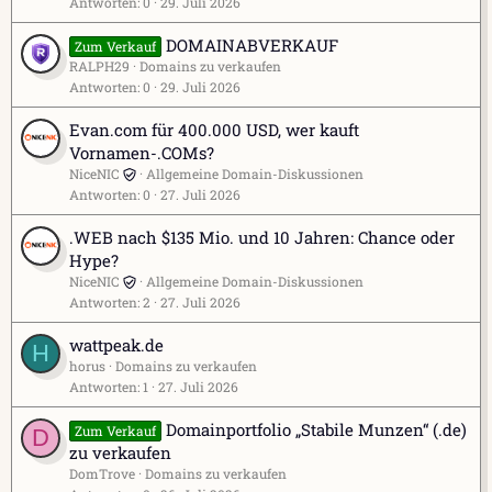
Antworten
0
29. Juli 2026
DOMAINABVERKAUF
Zum Verkauf
RALPH29
Domains zu verkaufen
Antworten
0
29. Juli 2026
Evan.com für 400.000 USD, wer kauft
Vornamen-.COMs?
NiceNIC
Allgemeine Domain-Diskussionen
Antworten
0
27. Juli 2026
.WEB nach $135 Mio. und 10 Jahren: Chance oder
Hype?
NiceNIC
Allgemeine Domain-Diskussionen
Antworten
2
27. Juli 2026
wattpeak.de
H
horus
Domains zu verkaufen
Antworten
1
27. Juli 2026
Domainportfolio „Stabile Munzen“ (.de)
Zum Verkauf
D
zu verkaufen
DomTrove
Domains zu verkaufen