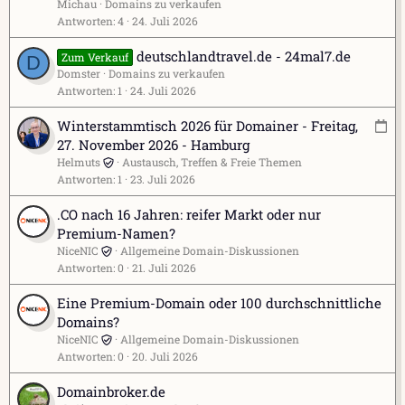
Michau
Domains zu verkaufen
Antworten
4
24. Juli 2026
deutschlandtravel.de - 24mal7.de
Zum Verkauf
D
Domster
Domains zu verkaufen
Antworten
1
24. Juli 2026
V
Winterstammtisch 2026 für Domainer - Freitag,
e
27. November 2026 - Hamburg
r
Helmuts
Austausch, Treffen & Freie Themen
Antworten
1
23. Juli 2026
a
n
.CO nach 16 Jahren: reifer Markt oder nur
s
Premium-Namen?
t
NiceNIC
Allgemeine Domain-Diskussionen
a
Antworten
0
21. Juli 2026
l
t
Eine Premium-Domain oder 100 durchschnittliche
u
Domains?
n
NiceNIC
Allgemeine Domain-Diskussionen
g
Antworten
0
20. Juli 2026
s
e
Domainbroker.de