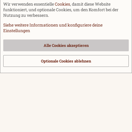
Wir verwenden essentielle
Cookies
, damit diese Website
funktioniert, und optionale Cookies, um den Komfort bei der
Nutzung zu verbessern.
Siehe weitere Informationen und konfiguriere deine
Einstellungen
Cookies
Alle Cookies akzeptieren
Kontakt
Nutzungsbedingungen
Datenschutz
Hilfe und Impressum
Start
R
S
Optionale Cookies ablehnen
®
Community platform by XenForo
© 2010-2026 XenForo Ltd.
|
Media embeds
S
via s9e/MediaSites