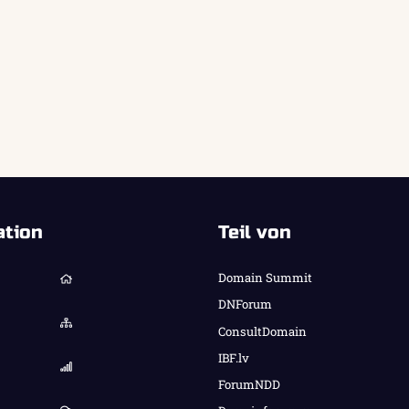
ation
Teil von
Domain Summit
DNForum
ConsultDomain
IBF.lv
ForumNDD