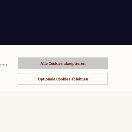
Alle Cookies akzeptieren
g zu
Optionale Cookies ablehnen
sbedingungen
Datenschutz
Hilfe und Impressum
Start
R
S
®
m by XenForo
© 2010-2026 XenForo Ltd.
|
Media embeds via s9e/MediaSites
S