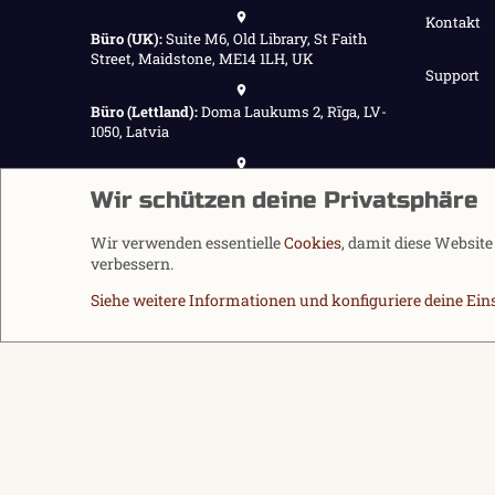
Kontakt
Büro (UK):
Suite M6, Old Library, St Faith
Street, Maidstone, ME14 1LH, UK
Support
Büro (Lettland):
Doma Laukums 2, Rīga, LV-
1050, Latvia
Büro (Nepal):
Demnächst verfügbar
Wir schützen deine Privatsphäre
Wir verwenden essentielle
Cookies
, damit diese Websit
verbessern.
Siehe weitere Informationen und konfiguriere deine Ein
Cookies