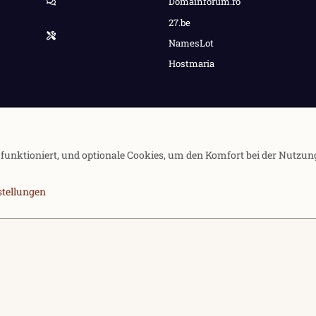
Domainforum.ro
27.be
NamesLot
Hostmaria
e funktioniert, und optionale Cookies, um den Komfort bei der Nutzun
stellungen
Kontakt
Nutzung
Community platfor