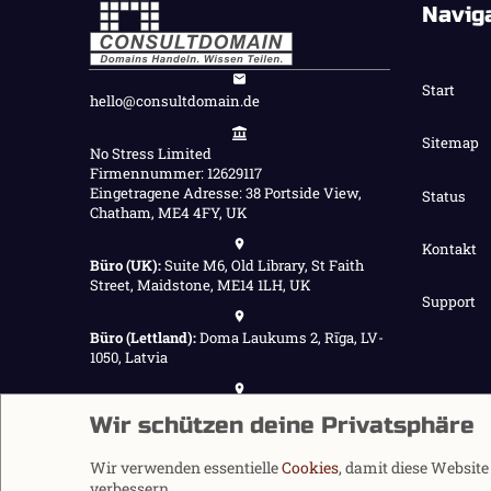
Navig
Start
hello@consultdomain.de
Sitemap
No Stress Limited
Firmennummer: 12629117
Eingetragene Adresse: 38 Portside View,
Status
Chatham, ME4 4FY, UK
Kontakt
Büro (UK):
Suite M6, Old Library, St Faith
Street, Maidstone, ME14 1LH, UK
Support
Büro (Lettland):
Doma Laukums 2, Rīga, LV-
1050, Latvia
Büro (Nepal):
Demnächst verfügbar
Wir schützen deine Privatsphäre
Wir verwenden essentielle
Cookies
, damit diese Websit
verbessern.