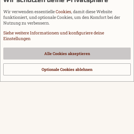
Wir schützen deine Privatsphäre
Wir verwenden essentielle
Cookies
, damit diese Website
funktioniert, und optionale Cookies, um den Komfort bei der
Nutzung zu verbessern.
Siehe weitere Informationen und konfiguriere deine
Einstellungen
Cookies
Alle Cookies akzeptieren
Kontakt
Nutzungsbedingungen
Datenschutz
Hilfe und Impressum
Start
R
S
Optionale Cookies ablehnen
®
Community platform by XenForo
© 2010-2026 XenForo Ltd.
|
Media embeds
S
via s9e/MediaSites