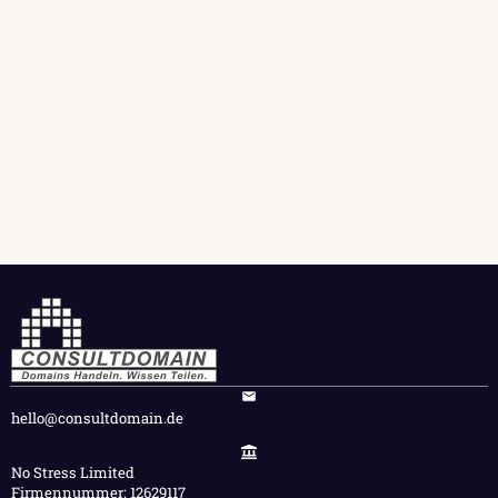
hello@consultdomain.de
No Stress Limited
Firmennummer: 12629117