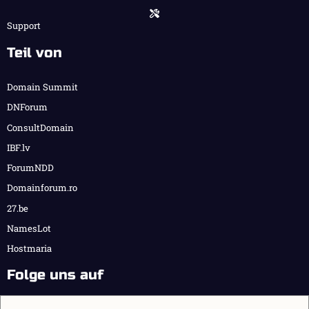
Support
Teil von
Domain Summit
DNForum
ConsultDomain
IBF.lv
ForumNDD
Domainforum.ro
27.be
NamesLot
Hostmaria
Folge uns auf