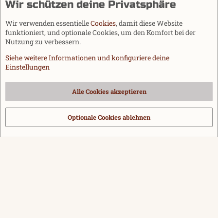
Wir schützen deine Privatsphäre
Wir verwenden essentielle
Cookies
, damit diese Website
funktioniert, und optionale Cookies, um den Komfort bei der
Nutzung zu verbessern.
Siehe weitere Informationen und konfiguriere deine
Einstellungen
Cookies
Alle Cookies akzeptieren
Kontakt
Nutzungsbedingungen
Datenschutz
Hilfe und Impressum
Start
R
S
Optionale Cookies ablehnen
®
Community platform by XenForo
© 2010-2026 XenForo Ltd.
|
Media embeds
S
via s9e/MediaSites