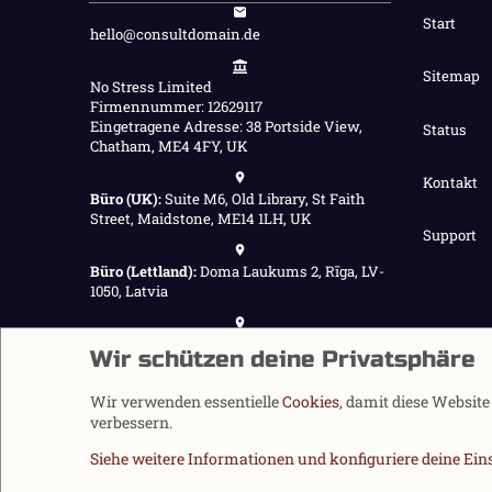
Start
hello@consultdomain.de
Sitemap
No Stress Limited
Firmennummer: 12629117
Eingetragene Adresse: 38 Portside View,
Status
Chatham, ME4 4FY, UK
Kontakt
Büro (UK):
Suite M6, Old Library, St Faith
Street, Maidstone, ME14 1LH, UK
Support
Büro (Lettland):
Doma Laukums 2, Rīga, LV-
1050, Latvia
Büro (Nepal):
Demnächst verfügbar
Wir schützen deine Privatsphäre
Wir verwenden essentielle
Cookies
, damit diese Websit
verbessern.
Siehe weitere Informationen und konfiguriere deine Ein