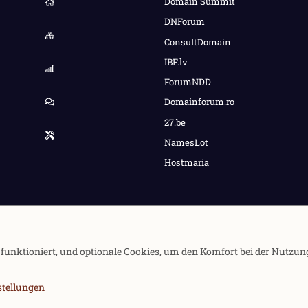
Domain Summit
DNForum
ConsultDomain
IBF.lv
ForumNDD
Domainforum.ro
27.be
NamesLot
Hostmaria
e funktioniert, und optionale Cookies, um den Komfort bei der Nutzun
stellungen