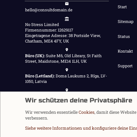
Start
hello@consultdomain.de
Sitemap
No Stress Limited
Firmennummer: 12629117
Eingetragene Adresse: 38 Portside View,
Status
Chatham, ME4 4FY, UK
Kontakt
Büro (UK):
Suite M6, Old Library, St Faith
Street, Maidstone, ME14 1LH, UK
Support
Büro (Lettland):
Doma Laukums 2, Rīga, LV-
1050, Latvia
Büro (Nepal):
Demnächst verfügbar
Wir schützen deine Privatsphäre
Wir verwenden essentielle
Cookies
, damit diese Websit
verbessern.
Siehe weitere Informationen und konfiguriere deine Ein