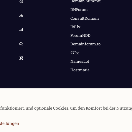
Domain Summit
DNForum
ConsultDomain
IBF.lv
ForumNDD
Domainforum.ro
27.be
NamesLot
Hostmaria
e funktioniert, und optionale Cookies, um den Komfort bei der Nutzun
stellungen