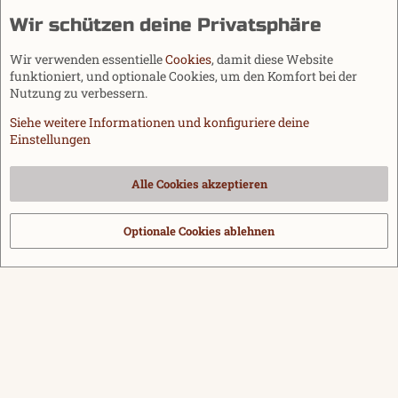
Wir schützen deine Privatsphäre
Wir verwenden essentielle
Cookies
, damit diese Website
funktioniert, und optionale Cookies, um den Komfort bei der
Nutzung zu verbessern.
Siehe weitere Informationen und konfiguriere deine
Einstellungen
Cookies
Alle Cookies akzeptieren
Kontakt
Nutzungsbedingungen
Datenschutz
Hilfe und Impressum
Start
R
S
Optionale Cookies ablehnen
®
Community platform by XenForo
© 2010-2026 XenForo Ltd.
|
Media embeds
S
via s9e/MediaSites